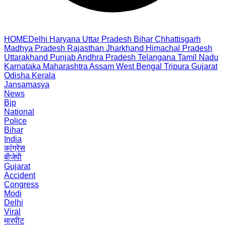
HOME
Delhi
Haryana
Uttar Pradesh
Bihar
Chhattisgarh
Madhya Pradesh
Rajasthan
Jharkhand
Himachal Pradesh
Uttarakhand
Punjab
Andhra Pradesh
Telangana
Tamil Nadu
Karnataka
Maharashtra
Assam
West Bengal
Tripura
Gujarat
Odisha
Kerala
Jansamasya
News
Bjp
National
Police
Bihar
India
कांग्रेस
बीजेपी
Gujarat
Accident
Congress
Modi
Delhi
Viral
मारपीट