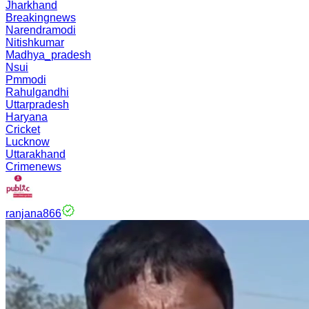
Jharkhand
Breakingnews
Narendramodi
Nitishkumar
Madhya_pradesh
Nsui
Pmmodi
Rahulgandhi
Uttarpradesh
Haryana
Cricket
Lucknow
Uttarakhand
Crimenews
ranjana866