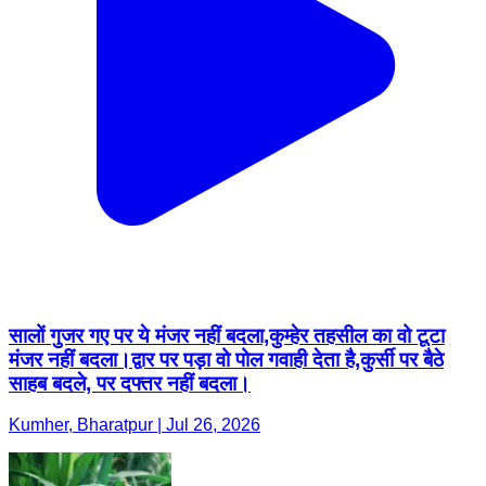
सालों गुजर गए पर ये मंजर नहीं बदला,कुम्हेर तहसील का वो टूटा
मंजर नहीं बदला।द्वार पर पड़ा वो पोल गवाही देता है,कुर्सी पर बैठे
साहब बदले, पर दफ्तर नहीं बदला।
Kumher, Bharatpur | Jul 26, 2026