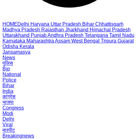
HOME
Delhi
Haryana
Uttar Pradesh
Bihar
Chhattisgarh
Madhya Pradesh
Rajasthan
Jharkhand
Himachal Pradesh
Uttarakhand
Punjab
Andhra Pradesh
Telangana
Tamil Nadu
Karnataka
Maharashtra
Assam
West Bengal
Tripura
Gujarat
Odisha
Kerala
Jansamasya
News
पुलिस
Bjp
National
Police
Bihar
India
कांग्रेस
भाजपा
Congress
Modi
Delhi
Viral
मारपीट
Breakingnews