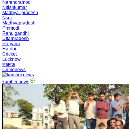
Narendramodi
Nitishkumar
Madhya_pradesh
Nsui
Madhyapradesh
Pmmodi
Rahulgandhi
Uttarpradesh
Haryana
Hardoi
Cricket
Lucknow
लखनऊ
Crimenews
kumher.news