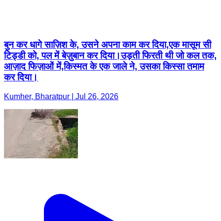
बुन कर धागे साज़िश के, उसने अपना काम कर दिया,एक मासूम सी
टिड्डी को, पल में बेज़ुबान कर दिया।उड़ती फिरती थी जो कल तक,
आज़ाद फिज़ाओं में,किस्मत के एक जाले ने, उसका किस्सा तमाम
कर दिया।
Kumher, Bharatpur | Jul 26, 2026