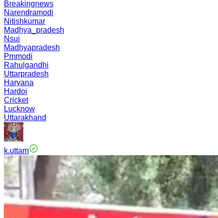
Breakingnews
Narendramodi
Nitishkumar
Madhya_pradesh
Nsui
Madhyapradesh
Pmmodi
Rahulgandhi
Uttarpradesh
Haryana
Hardoi
Cricket
Lucknow
Uttarakhand
k.uttam