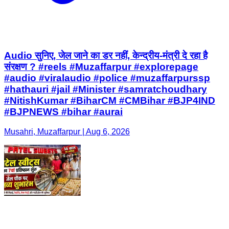
Audio सुनिए, जेल जाने का डर नहीं, केन्द्रीय-मंत्री दे रहा है
संरक्षण ? #reels #Muzaffarpur #explorepage
#audio #viralaudio #police #muzaffarpurssp
#hathauri #jail #Minister #samratchoudhary
#NitishKumar #BiharCM #CMBihar #BJP4IND
#BJPNEWS #bihar #aurai
Musahri, Muzaffarpur | Aug 6, 2026