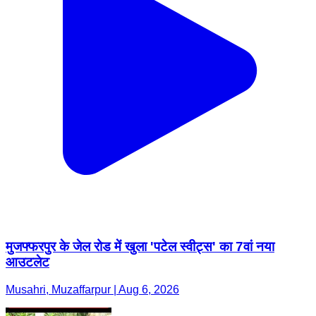
मुजफ्फरपुर के जेल रोड में खुला 'पटेल स्वीट्स' का 7वां नया
आउटलेट
Musahri, Muzaffarpur | Aug 6, 2026