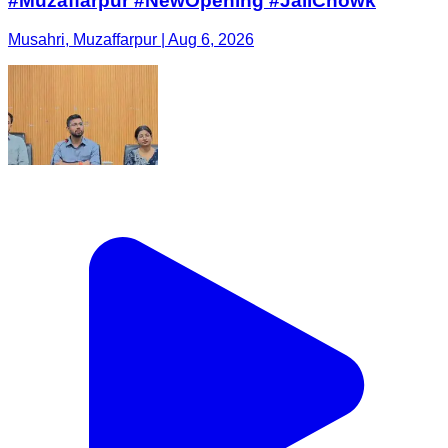
#Muzaffarpur #NewOpening #JailChowk
Musahri, Muzaffarpur | Aug 6, 2026