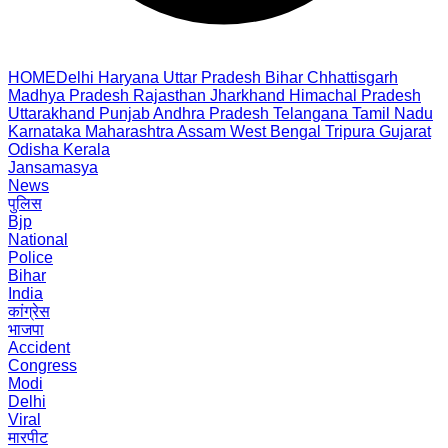
HOME
Delhi
Haryana
Uttar Pradesh
Bihar
Chhattisgarh
Madhya Pradesh
Rajasthan
Jharkhand
Himachal Pradesh
Uttarakhand
Punjab
Andhra Pradesh
Telangana
Tamil Nadu
Karnataka
Maharashtra
Assam
West Bengal
Tripura
Gujarat
Odisha
Kerala
Jansamasya
News
पुलिस
Bjp
National
Police
Bihar
India
कांग्रेस
भाजपा
Accident
Congress
Modi
Delhi
Viral
मारपीट