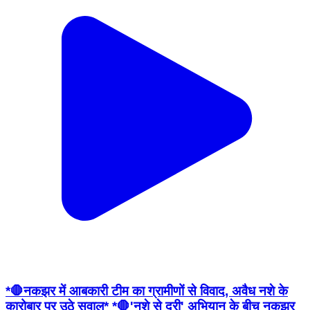
*🛑नकझर में आबकारी टीम का ग्रामीणों से विवाद, अवैध नशे के
कारोबार पर उठे सवाल* *🛑'नशे से दूरी' अभियान के बीच नकझर