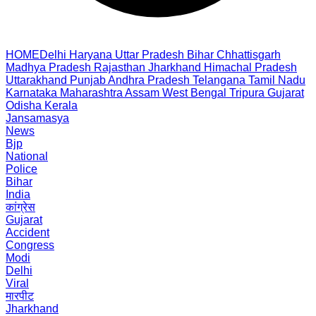
HOME
Delhi
Haryana
Uttar Pradesh
Bihar
Chhattisgarh
Madhya Pradesh
Rajasthan
Jharkhand
Himachal Pradesh
Uttarakhand
Punjab
Andhra Pradesh
Telangana
Tamil Nadu
Karnataka
Maharashtra
Assam
West Bengal
Tripura
Gujarat
Odisha
Kerala
Jansamasya
News
Bjp
National
Police
Bihar
India
कांग्रेस
Gujarat
Accident
Congress
Modi
Delhi
Viral
मारपीट
Jharkhand