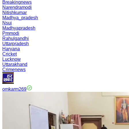
Breakingnews
Narendramodi
Nitishkumar
Madhya_pradesh
Nsui
Madhyapradesh
Pmmodi
Rahulgandhi
Uttarpradesh
Haryana
Cricket
Lucknow
Uttarakhand
Crimenews
omkarm269