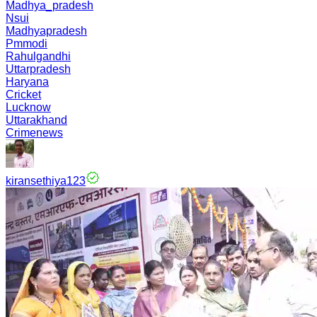
Madhya_pradesh
Nsui
Madhyapradesh
Pmmodi
Rahulgandhi
Uttarpradesh
Haryana
Cricket
Lucknow
Uttarakhand
Crimenews
kiransethiya123