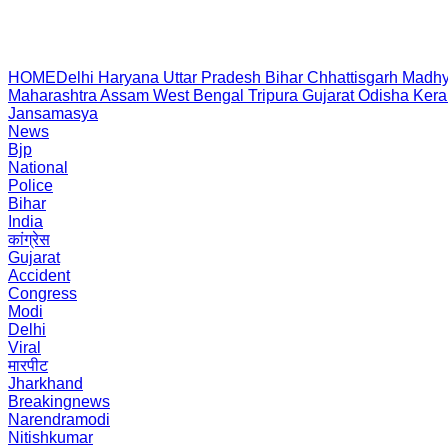
HOME
Delhi
Haryana
Uttar Pradesh
Bihar
Chhattisgarh
Madhy
Maharashtra
Assam
West Bengal
Tripura
Gujarat
Odisha
Kera
Jansamasya
News
Bjp
National
Police
Bihar
India
कांग्रेस
Gujarat
Accident
Congress
Modi
Delhi
Viral
मारपीट
Jharkhand
Breakingnews
Narendramodi
Nitishkumar