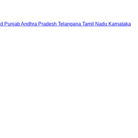
nd
Punjab
Andhra Pradesh
Telangana
Tamil Nadu
Karnataka