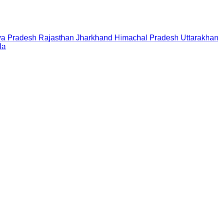
a Pradesh
Rajasthan
Jharkhand
Himachal Pradesh
Uttarakha
la