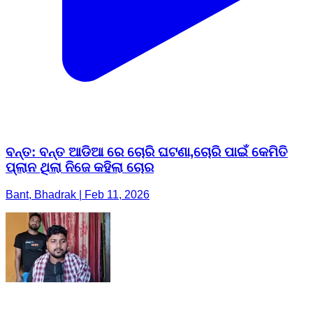
ବନ୍ତ: ବନ୍ତ ଆଡିଆ ରେ ଚୋରି ଘଟଣା,ଚୋରି ପାଇଁ କେମିତି
ପ୍ଲାନ ଥିଲା ନିଜେ କହିଲା ଚୋର
Bant, Bhadrak | Feb 11, 2026