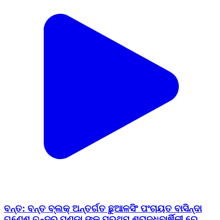
ବନ୍ତ: ବନ୍ତ ବ୍ଲକ୍ ଅନ୍ତର୍ଗତ ଛୁଆଳସିଂ ପଂଚାୟତ ବାସିନ୍ଦା
ଗଣେଶ ଚନ୍ଦ୍ର ପଣ୍ଡା ଙ୍କ ପ୍ରଥମ ଶ୍ରାଦ୍ଧବାର୍ଷିକୀ ରେ