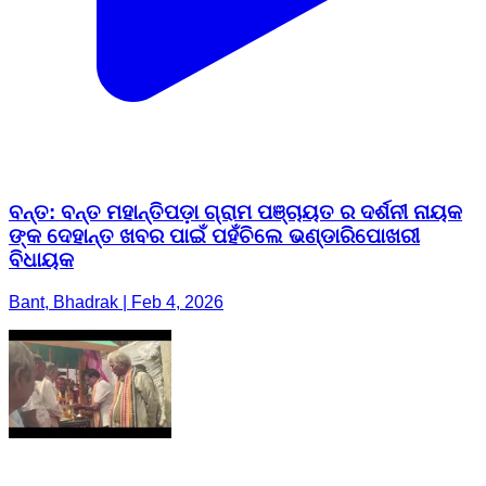
ବନ୍ତ: ବନ୍ତ ମହାନ୍ତିପଡ଼ା ଗ୍ରାମ ପଞ୍ଚାୟତ ର ଦର୍ଶନୀ ନାୟକ
ଙ୍କ ଦେହାନ୍ତ ଖବର ପାଇଁ ପହଁଚିଲେ ଭଣ୍ଡାରିପୋଖରୀ
ବିଧାୟକ
Bant, Bhadrak | Feb 4, 2026