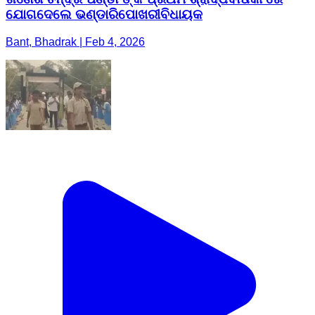
ଯୋଗଦେଲେ ଭଣ୍ଡାରିପୋଖରୀବିଧାୟକ
Bant, Bhadrak | Feb 4, 2026