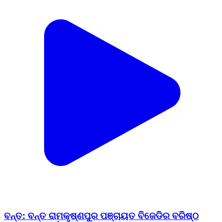
ବନ୍ତ: ବନ୍ତ ରାମକୃଷ୍ଣପୁର ପଞ୍ଚାୟତ ବିଜେଡିର ବରିଷ୍ଠ