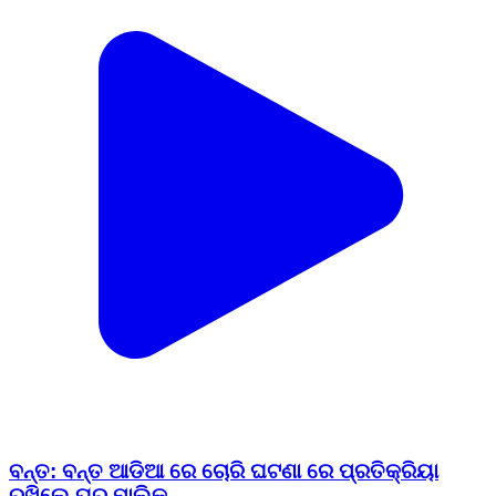
ବନ୍ତ: ବନ୍ତ ଆଡିଆ ରେ ଚୋରି ଘଟଣା ରେ ପ୍ରତିକ୍ରିୟା
ରଖିଲେ ଘର ମାଲିକ