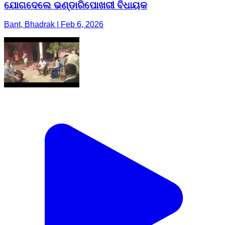
ଯୋଗଦେଲେ ଭଣ୍ଡାରିପୋଖରୀ ବିଧାୟକ
Bant, Bhadrak | Feb 6, 2026