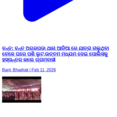
ବନ୍ତ: ବନ୍ତ ଅଗରପଡା ଥାନା ଆଡିଆ ରେ ଯାତ୍ରା ଚାଲୁଥିବା
ବେଳେ ଘରେ ପଶି ଲୁଟ,ଉତ୍ତମ ମଧ୍ୟମ ଦେଇ ପୋଲିସକୁ
ହସ୍ତାନ୍ତର କଲେ ଗ୍ରାମବାସୀ
Bant, Bhadrak | Feb 11, 2026