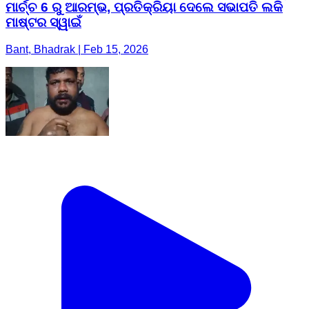
ମାର୍ଚ୍ଚ 6 ରୁ ଆରମ୍ଭ, ପ୍ରତିକ୍ରିୟା ଦେଲେ ସଭାପତି ଲକି
ମାଷ୍ଟର ସ୍ୱାଇଁ
Bant, Bhadrak | Feb 15, 2026