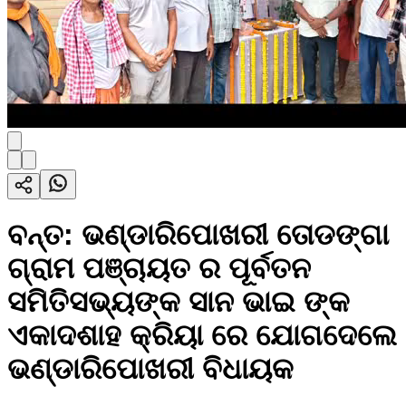
ବନ୍ତ: ଭଣ୍ଡାରିପୋଖରୀ ତୋଡଙ୍ଗା
ଗ୍ରାମ ପଞ୍ଚାୟତ ର ପୂର୍ବତନ
ସମିତିସଭ୍ୟଙ୍କ ସାନ ଭାଇ ଙ୍କ
ଏକାଦଶାହ କ୍ରିୟା ରେ ଯୋଗଦେଲେ
ଭଣ୍ଡାରିପୋଖରୀ ବିଧାୟକ