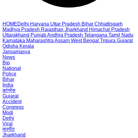
HOME
Delhi
Haryana
Uttar Pradesh
Bihar
Chhattisgarh
Madhya Pradesh
Rajasthan
Jharkhand
Himachal Pradesh
Uttarakhand
Punjab
Andhra Pradesh
Telangana
Tamil Nadu
Karnataka
Maharashtra
Assam
West Bengal
Tripura
Gujarat
Odisha
Kerala
Jansamasya
News
Bjp
National
Police
Bihar
India
कांग्रेस
Gujarat
Accident
Congress
Modi
Delhi
Viral
मारपीट
Jharkhand