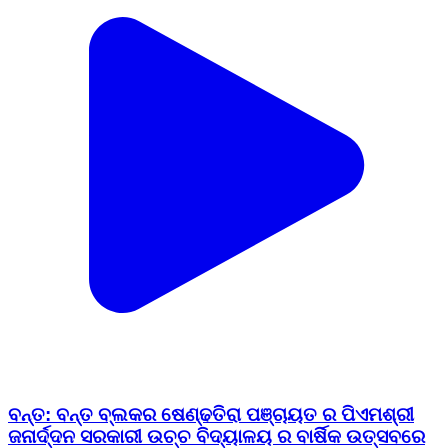
ବନ୍ତ: ବନ୍ତ ବ୍ଲକର ଷେଣ୍ଢତିରା ପଞ୍ଚାୟତ ର ପିଏମଶ୍ରୀ
ଜନାର୍ଦ୍ଦନ ସରକାରୀ ଉଚ୍ଚ ବିଦ୍ୟାଳୟ ର ବାର୍ଷିକ ଉତ୍ସବରେ