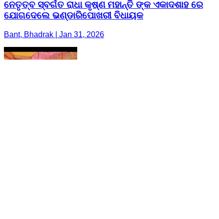
ନେତୃତ୍ବ ସ୍ବର୍ଗତ ରାଧା କୃଷ୍ଣ ମହାନ୍ତି ଙ୍କ ଏକାଦଶାହ ରେ
ଯୋଗଦେଲେ ଭଣ୍ଡାରିପୋଖରୀ ବିଧାୟକ
Bant, Bhadrak | Jan 31, 2026