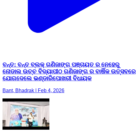
ବନ୍ତ: ବନ୍ତ ବ୍ଲକ୍ ଗଣିଜାଙ୍ଗ ପଞ୍ଚାୟତ ର ନେହେରୁ
ନୋଡାଲ ଉଚ୍ଚ ବିଦ୍ୟାପୀଠ ଗଣିଜାଙ୍ଗ ର ବାର୍ଷିକ ଉତ୍ସବରେ
ଯୋଗଦେଲେ ଭଣ୍ଡାରିପୋଖରୀ ବିଧାୟକ
Bant, Bhadrak | Feb 4, 2026