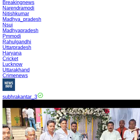
Breakingnews
Narendramodi
Nitishkumar
Madhya_pradesh
Nsui
Madhyapradesh
Pmmodi
Rahulgandhi
Uttarpradesh
Haryana
Cricket
Lucknow
Uttarakhand
Crimenews
subhrakantar_3