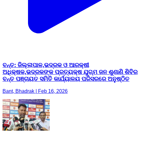
ବନ୍ତ: ଜିଲ୍ଲାପାଳ,ଭଦ୍ରକ ଓ ଆରକ୍ଷୀ
ଅଧିକ୍ଷକ,ଭଦ୍ରକଙ୍କ ପ୍ରତ୍ୟକ୍ଷ ଯୁଗ୍ମ ଜନ ଶୁଣାଣି ଶିବିର
ବନ୍ତ ପଞ୍ଚାୟତ ସମିତି କାର୍ଯ୍ୟାଳୟ ପରିସରରେ ଅନୁଷ୍ଠିତ
Bant, Bhadrak | Feb 16, 2026