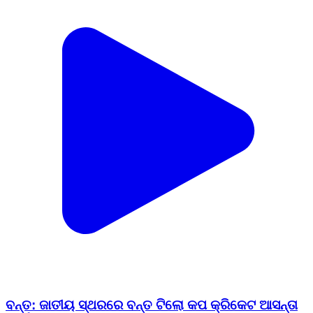
ବନ୍ତ: ଜାତୀୟ ସ୍ଥରରେ ବନ୍ତ ଟିଲୋ କପ କ୍ରିକେଟ ଆସନ୍ତା