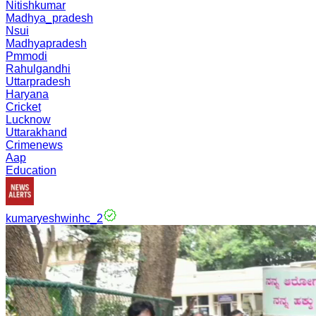
Nitishkumar
Madhya_pradesh
Nsui
Madhyapradesh
Pmmodi
Rahulgandhi
Uttarpradesh
Haryana
Cricket
Lucknow
Uttarakhand
Crimenews
Aap
Education
kumaryeshwinhc_2