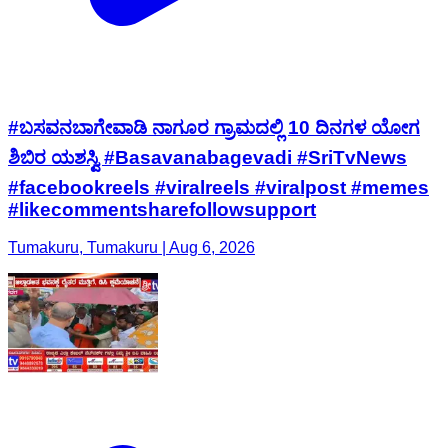
#ಬಸವನಬಾಗೇವಾಡಿ ನಾಗೂರ ಗ್ರಾಮದಲ್ಲಿ 10 ದಿನಗಳ ಯೋಗ
ಶಿಬಿರ ಯಶಸ್ವಿ #Basavanabagevadi #SriTvNews
#facebookreels #viralreels #viralpost #memes
#likecommentsharefollowsupport
Tumakuru, Tumakuru | Aug 6, 2026