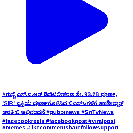
#ಗುಬ್ಬಿ ಎಸ್.ಐ.ಆರ್ ಡಿಜಿಟಲೀಕರಣ ಶೇ. 93.28 ಪೂರ್ಣ,
'SIR' ಪ್ರಕ್ರಿಯೆ ಪೂರ್ಣಗೊಳಿಸಿದ ಬಿಎಲ್‌ಒಗಳಿಗೆ ತಹಶೀಲ್ದಾರ್
ಆರತಿ ಬಿ.ಅಭಿನಂದನೆ #gubbinews #SriTvNews
#facebookreels #facebookpost #viralpost
#memes #likecommentsharefollowsupport