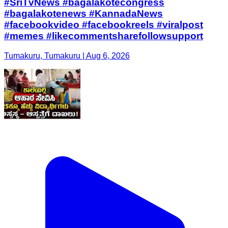
#SriTvNews #bagalakotecongress
#bagalakotenews #KannadaNews
#facebookvideo #facebookreels #viralpost
#memes #likecommentsharefollowsupport
Tumakuru, Tumakuru | Aug 6, 2026