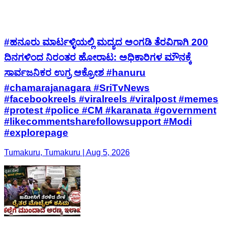
#ಹನೂರು ಮಾರ್ಟಳ್ಳಿಯಲ್ಲಿ ಮದ್ಯದ ಅಂಗಡಿ ತೆರವಿಗಾಗಿ 200
ದಿನಗಳಿಂದ ನಿರಂತರ ಹೋರಾಟ: ಅಧಿಕಾರಿಗಳ ಮೌನಕ್ಕೆ
ಸಾರ್ವಜನಿಕರ ಉಗ್ರ ಆಕ್ರೋಶ #hanuru
#chamarajanagara #SriTvNews
#facebookreels #viralreels #viralpost #memes
#protest #police #CM #karanata #government
#likecommentsharefollowsupport #Modi
#explorepage
Tumakuru, Tumakuru | Aug 5, 2026