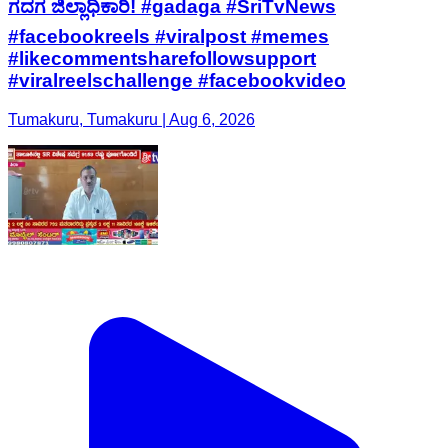
ಗದಗ ಜಿಲ್ಲಾಧಿಕಾರಿ! #gadaga #SriTvNews
#facebookreels #viralpost #memes
#likecommentsharefollowsupport
#viralreelschallenge #facebookvideo
Tumakuru, Tumakuru | Aug 6, 2026