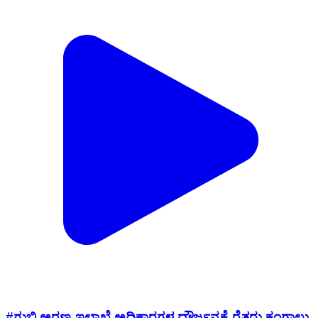
#ಗುಬ್ಬಿ ಅರಣ್ಯ ಇಲಾಖೆ ಅಧಿಕಾರಗಳ ದೌರ್ಜನ್ಯಕ್ಕೆ ರೈತರು ಕಂಗಾಲು.