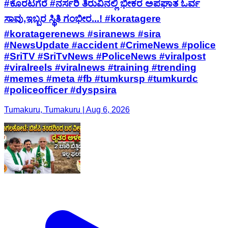
#ಕೊರಟಗೆರೆ #ನರ್ಸರಿ ತಿರುವಿನಲ್ಲಿ ಭೀಕರ ಅಪಘಾತ ಓರ್ವ
ಸಾವು,ಇಬ್ಬರ ಸ್ಥಿತಿ ಗಂಭೀರ...! #koratagere
#koratagerenews #siranews #sira
#NewsUpdate #accident #CrimeNews #police
#SriTV #SriTvNews #PoliceNews #viralpost
#viralreels #viralnews #training #trending
#memes #meta #fb #tumkursp #tumkurdc
#policeofficer #dyspsira
Tumakuru, Tumakuru | Aug 6, 2026