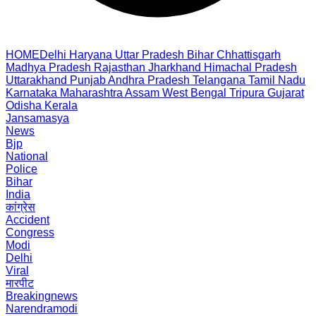
HOME
Delhi
Haryana
Uttar Pradesh
Bihar
Chhattisgarh
Madhya Pradesh
Rajasthan
Jharkhand
Himachal Pradesh
Uttarakhand
Punjab
Andhra Pradesh
Telangana
Tamil Nadu
Karnataka
Maharashtra
Assam
West Bengal
Tripura
Gujarat
Odisha
Kerala
Jansamasya
News
Bjp
National
Police
Bihar
India
कांग्रेस
Accident
Congress
Modi
Delhi
Viral
मारपीट
Breakingnews
Narendramodi