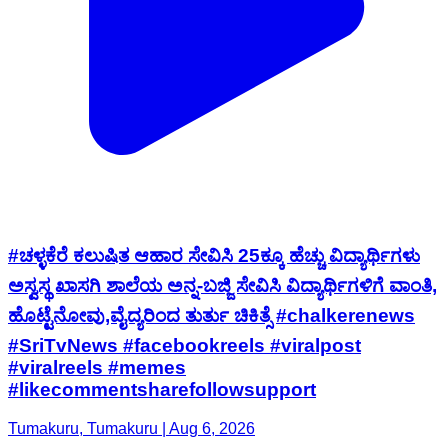
#ಚಳ್ಳಕೆರೆ ಕಲುಷಿತ ಆಹಾರ ಸೇವಿಸಿ 25ಕ್ಕೂ ಹೆಚ್ಚು ವಿದ್ಯಾರ್ಥಿಗಳು
ಅಸ್ವಸ್ಥ ಖಾಸಗಿ ಶಾಲೆಯ ಅನ್ನ-ಬಜ್ಜಿ ಸೇವಿಸಿ ವಿದ್ಯಾರ್ಥಿಗಳಿಗೆ ವಾಂತಿ,
ಹೊಟ್ಟೆನೋವು,ವೈದ್ಯರಿಂದ ತುರ್ತು ಚಿಕಿತ್ಸೆ #chalkerenews
#SriTvNews #facebookreels #viralpost
#viralreels #memes
#likecommentsharefollowsupport
Tumakuru, Tumakuru | Aug 6, 2026