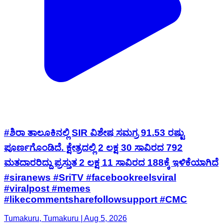
#ಶಿರಾ ತಾಲೂಕಿನಲ್ಲಿ SIR ವಿಶೇಷ ಸಮಗ್ರ 91.53 ರಷ್ಟು
ಪೂರ್ಣಗೊಂಡಿದೆ. ಕ್ಷೇತ್ರದಲ್ಲಿ 2 ಲಕ್ಷ 30 ಸಾವಿರದ 792
ಮತದಾರರಿದ್ದು ಪ್ರಸ್ತುತ 2 ಲಕ್ಷ 11 ಸಾವಿರದ 188ಕ್ಕೆ ಇಳಿಕೆಯಾಗಿದೆ
#siranews #SriTV #facebookreelsviral
#viralpost #memes
#likecommentsharefollowsupport #CMC
Tumakuru, Tumakuru | Aug 5, 2026