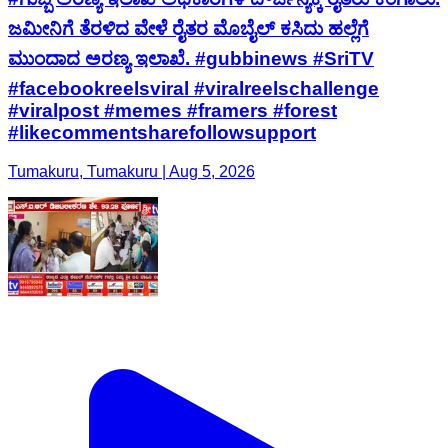
ಜಮೀನಿಗೆ ತೆರಳಿದ ವೇಳೆ ರೈತರ ಮೊಬೈಲ್ ಕಸಿದು ಹಲ್ಲೆಗೆ
ಮುಂದಾದ ಅರಣ್ಯ ಇಲಾಖೆ. #gubbinews #SriTV
#facebookreelsviral #viralreelschallenge
#viralpost #memes #framers #forest
#likecommentsharefollowsupport
Tumakuru, Tumakuru | Aug 5, 2026