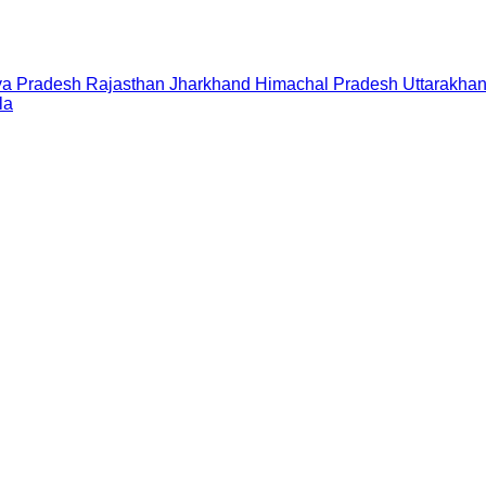
a Pradesh
Rajasthan
Jharkhand
Himachal Pradesh
Uttarakha
la