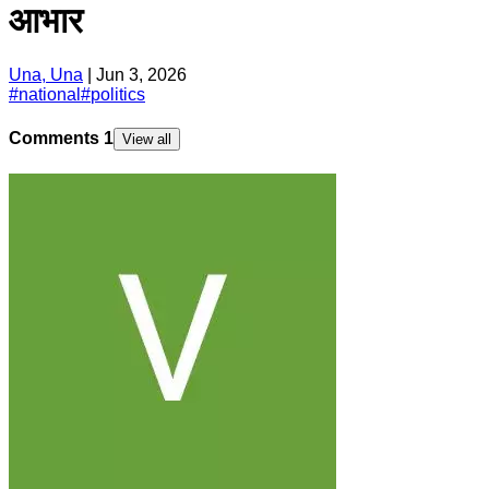
आभार
Una, Una
|
Jun 3, 2026
#
national
#
politics
Comments
1
View all