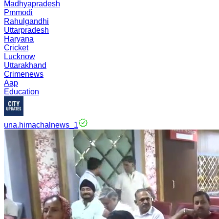
Madhyapradesh
Pmmodi
Rahulgandhi
Uttarpradesh
Haryana
Cricket
Lucknow
Uttarakhand
Crimenews
Aap
Education
una.himachalnews_1