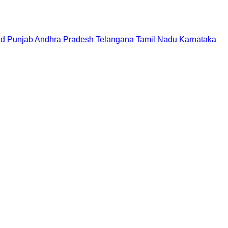
nd
Punjab
Andhra Pradesh
Telangana
Tamil Nadu
Karnataka