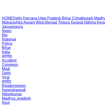
HOME
Delhi
Haryana
Uttar Pradesh
Bihar
Chhattisgarh
Madhy
Maharashtra
Assam
West Bengal
Tripura
Gujarat
Odisha
Kera
Jansamasya
News
Bjp
National
Police
Bihar
India
कांग्रेस
Accident
Congress
Modi
Delhi
Viral
मारपीट
Breakingnews
Narendramodi
Nitishkumar
Madhya_pradesh
Nsui