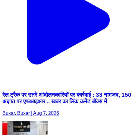
रेल ट्रैक पर उतरे आंदोलनकारियों पर कार्रवाई : 33 नामजद, 150
अज्ञात पर एफआइआर .. खबर का लिंक कमेंट बॉक्स में
Buxar, Buxar | Aug 7, 2026