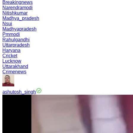
Breakingnews
Narendramodi
Nitishkumar
Madhya_pradesh
Nsui
Madhyapradesh
Pmmodi
Rahulgandhi
Uttarpradesh
Haryana
Cricket
Lucknow
Uttarakhand
Crimenews
ashutosh_singh