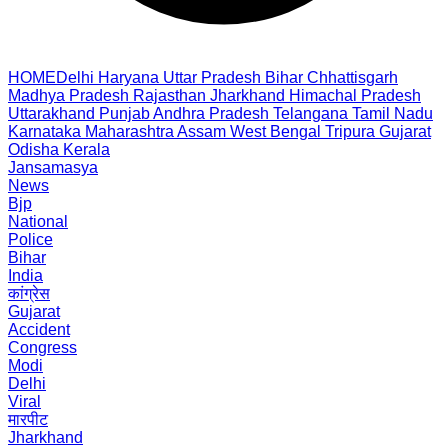
HOME
Delhi
Haryana
Uttar Pradesh
Bihar
Chhattisgarh
Madhya Pradesh
Rajasthan
Jharkhand
Himachal Pradesh
Uttarakhand
Punjab
Andhra Pradesh
Telangana
Tamil Nadu
Karnataka
Maharashtra
Assam
West Bengal
Tripura
Gujarat
Odisha
Kerala
Jansamasya
News
Bjp
National
Police
Bihar
India
कांग्रेस
Gujarat
Accident
Congress
Modi
Delhi
Viral
मारपीट
Jharkhand