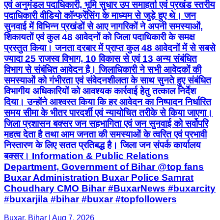
एवं अनुमंडल पदाधिकारी, भूमि सुधार उप समाहर्ता एवं प्रखंड स्तरीय
पदाधिकारी वीडियो कॉन्फ्रेंसिंग के माध्यम से जुड़े हुए थे। जन
सुनवाई में विभिन्न प्रखंडों से आए नागरिकों ने अपनी समस्याओं,
शिकायतों एवं कुल 48 आवेदनों को जिला पदाधिकारी के समक्ष
प्रस्तुत किया। जनता दरबार में प्राप्त कुल 48 आवेदनों में से सबसे
ज्यादा 25 राजस्व विभाग, 10 विकास से एवं 13 अन्य संबंधित
विभाग से संबंधित आवेदन है। जिलाधिकारी ने सभी आवेदकों की
समस्याओं को गंभीरता एवं संवेदनशीलता के साथ सुनते हुए संबंधित
विभागीय अधिकारियों को आवश्यक कार्रवाई हेतु तत्काल निर्देश
दिया। उन्होंने आश्वस्त किया कि हर आवेदन का निष्पादन निर्धारित
समय सीमा के भीतर पारदर्शी एवं न्यायोचित तरीके से किया जाएगा।
जिला प्रशासन बक्सर जन सहभागिता एवं जन सुनवाई को सर्वोपरि
महत्व देता है तथा आम जनता की समस्याओं के त्वरित एवं प्रभावी
निस्तारण के लिए सतत प्रतिबद्ध है। जिला जन संपर्क कार्यालय
बक्सर। Information & Public Relations
Department, Government of Bihar @top fans
Buxar Administration Buxar Police Samrat
Choudhary CMO Bihar #BuxarNews #buxarcity
#buxarjila #bihar #buxar #topfollowers
Buxar, Bihar | Aug 7, 2026