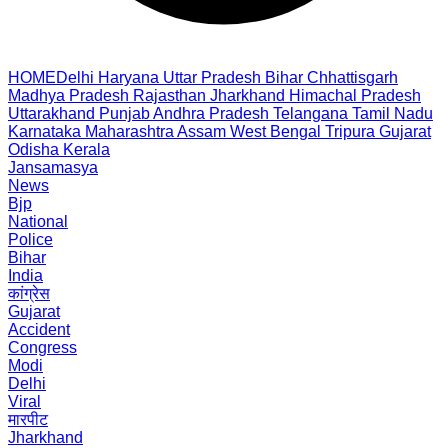
HOME
Delhi
Haryana
Uttar Pradesh
Bihar
Chhattisgarh
Madhya Pradesh
Rajasthan
Jharkhand
Himachal Pradesh
Uttarakhand
Punjab
Andhra Pradesh
Telangana
Tamil Nadu
Karnataka
Maharashtra
Assam
West Bengal
Tripura
Gujarat
Odisha
Kerala
Jansamasya
News
Bjp
National
Police
Bihar
India
कांग्रेस
Gujarat
Accident
Congress
Modi
Delhi
Viral
मारपीट
Jharkhand