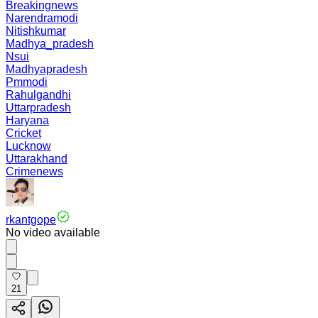
Breakingnews
Narendramodi
Nitishkumar
Madhya_pradesh
Nsui
Madhyapradesh
Pmmodi
Rahulgandhi
Uttarpradesh
Haryana
Cricket
Lucknow
Uttarakhand
Crimenews
rkantgope
No video available
21