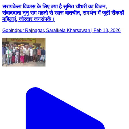
सरायकेला विकास के लिए क्या है सुमित चौधरी का विजन,
संवाददाता नुनु राम महतो से खास बातचीत, समर्थन में जुटी सैंकड़ों
महिलाएं, जोरदार जनसंपर्क।
Gobindpur Rajnagar, Saraikela Kharsawan | Feb 18, 2026