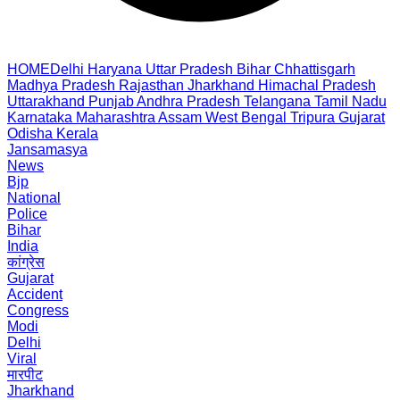
HOME
Delhi
Haryana
Uttar Pradesh
Bihar
Chhattisgarh
Madhya Pradesh
Rajasthan
Jharkhand
Himachal Pradesh
Uttarakhand
Punjab
Andhra Pradesh
Telangana
Tamil Nadu
Karnataka
Maharashtra
Assam
West Bengal
Tripura
Gujarat
Odisha
Kerala
Jansamasya
News
Bjp
National
Police
Bihar
India
कांग्रेस
Gujarat
Accident
Congress
Modi
Delhi
Viral
मारपीट
Jharkhand