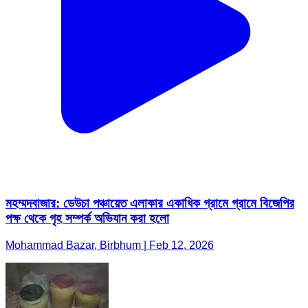
মহম্মদবাজার: ডেউচা পঞ্চায়েত এলাকার একাধিক গ্রামে গ্রামে বিজেপির
পক্ষ থেকে গৃহ সম্পর্ক অভিযান করা হলো
Mohammad Bazar, Birbhum | Feb 12, 2026