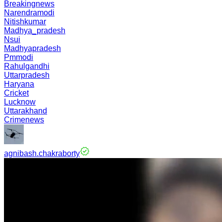
Breakingnews
Narendramodi
Nitishkumar
Madhya_pradesh
Nsui
Madhyapradesh
Pmmodi
Rahulgandhi
Uttarpradesh
Haryana
Cricket
Lucknow
Uttarakhand
Crimenews
agnibash.chakraborty