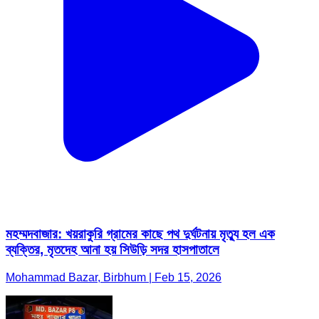
মহম্মদবাজার: খয়রাকুরি গ্রামের কাছে পথ দুর্ঘটনায় মৃত্যু হল এক
ব্যক্তির, মৃতদেহ আনা হয় সিউড়ি সদর হাসপাতালে
Mohammad Bazar, Birbhum | Feb 15, 2026