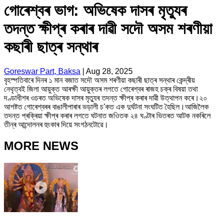
গোৰেশ্বৰ ভাগ: অভিষেক দাসৰ মৃত্যুৰ
তদন্ত ক্ষীপ্ৰ কৰাৰ দাৱী সদৌ অসম শৰণীয়া
কছাৰী ছাত্ৰ সন্থাৰ
Goreswar Part, Baksa
|
Aug 28, 2025
বৃহস্পতিবাৰে দিনৰ ১ মান বজাত সদৌ অসম শৰণীয়া কছাৰী ছাত্ৰ সন্থাৰ কেন্দ্ৰীয়
নেথৃত্বই জিলা আয়ুক্ত আৰক্ষী আয়ুক্তৰ লগতে গোৰেশ্বৰ ৰাজহ চক্ৰ বিষয়া তথা
দণ্ডাধীশৰ ওচৰত অভিষেক দাসৰ মৃত্যুৰ তদন্ত ক্ষীপ্ৰ কৰাৰ দাৱী উত্থাপন কৰে।২০
আগষ্টত গোৰেশ্বৰৰ বাঙালীপাৰাৰ ভড়ালী চ'কত এক দুৰ্ঘটনা সংঘটিত হৈছিল।আজিলৈক
তদন্ত প্ৰক্ৰিয়া ক্ষীপ্ৰ কৰাৰ লগতে ঘটনাত জওিতক ২৪ ঘণ্টাৰ ভিতৰত আটক নকৰিলে
তীন্ৰ আন্দোলনৰ হুংকাৰ দিয়ে সংগঠনটোৱে।
MORE NEWS