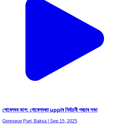
গোৰেশ্বৰ ভাগ: গোৰেশ্বৰত upplৰ নিৰ্বাচনী প্ৰচাৰ সভা
Goreswar Part, Baksa | Sep 15, 2025