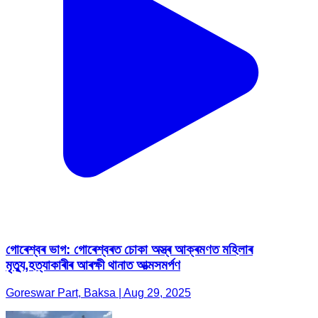
গোৰেশ্বৰ ভাগ: গোৰেশ্বৰত চোকা অস্ত্ৰ আক্ৰমণত মহিলাৰ
মৃত্যু,হত্যাকাৰীৰ আৰক্ষী থানাত আত্মসমৰ্পণ
Goreswar Part, Baksa | Aug 29, 2025