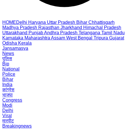
HOME
Delhi
Haryana
Uttar Pradesh
Bihar
Chhattisgarh
Madhya Pradesh
Rajasthan
Jharkhand
Himachal Pradesh
Uttarakhand
Punjab
Andhra Pradesh
Telangana
Tamil Nadu
Karnataka
Maharashtra
Assam
West Bengal
Tripura
Gujarat
Odisha
Kerala
Jansamasya
News
पुलिस
Bjp
National
Police
Bihar
India
कांग्रेस
भाजपा
Congress
Modi
Delhi
Viral
मारपीट
Breakingnews