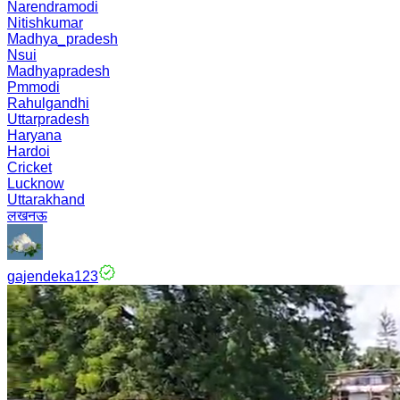
Narendramodi
Nitishkumar
Madhya_pradesh
Nsui
Madhyapradesh
Pmmodi
Rahulgandhi
Uttarpradesh
Haryana
Hardoi
Cricket
Lucknow
Uttarakhand
लखनऊ
gajendeka123