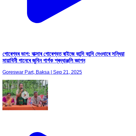
গোৰেশ্বৰ ভাগ: বাক্সাৰ গোৰেশ্বত ৰাইজে কান্দি কান্দি দেওবাৰে সন্ধিয়া
মায়াবিনী গানেৰে জুবিন গাৰ্গক শ্ৰদ্ধাঞ্জলি জ্ঞাপন
Goreswar Part, Baksa | Sep 21, 2025