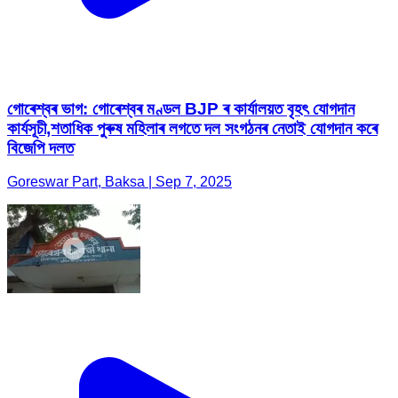
গোৰেশ্বৰ ভাগ: গোৰেশ্বৰ মণ্ডল BJP ৰ কাৰ্যালয়ত বৃহৎ যোগদান
কাৰ্যসূচী,শতাধিক পুৰুষ মহিলাৰ লগতে দল সংগঠনৰ নেতাই যোগদান কৰে
বিজেপি দলত
Goreswar Part, Baksa | Sep 7, 2025