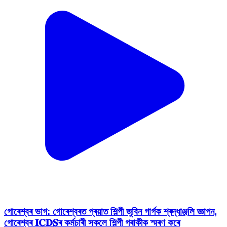
গোৰেশ্বৰ ভাগ: গোৰেশ্বৰত প্ৰয়াত শিল্পী জুবিন গাৰ্গক শ্ৰদ্ধাঞ্জলি জ্ঞাপন,
গোৰেশ্বৰ 𝐈𝐂𝐃𝐒ৰ কৰ্মচাৰী সকলে শিল্পী গৰাকীক স্মৰণ কৰে