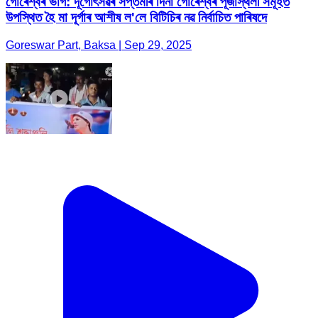
গোৰেশ্বৰ ভাগ: দূৰ্গোৎসৱৰ সপ্তমীৰ দিনা গোৰেশ্বৰ পূজাস্থলী সমূহত
উপস্থিত হৈ মা দূৰ্গাৰ আশীষ ল'লে বিটিচিৰ নৱ নিৰ্বাচিত পাৰিষদে
Goreswar Part, Baksa | Sep 29, 2025