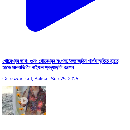
গোৰেশ্বৰ ভাগ: ৩নং গোৰেশ্বৰ মংগলচ’কত জুবিন গাৰ্গৰ স্মৃতিত হাতে
হাতে মমবাতি লৈ ৰাইজৰ শ্ৰদ্ধাঞ্জলি জ্ঞাপন
Goreswar Part, Baksa | Sep 25, 2025