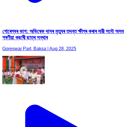
গোৰেশ্বৰ ভাগ: অভিষেক দাসৰ মৃত্যুৰ তদন্ত ক্ষীপ্ৰ কৰাৰ দাৱী সদৌ অসম
শৰণীয়া কছাৰী ছাত্ৰ সন্থাৰ
Goreswar Part, Baksa | Aug 28, 2025