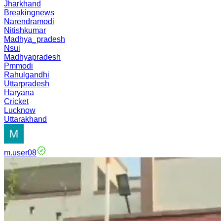
Jharkhand
Breakingnews
Narendramodi
Nitishkumar
Madhya_pradesh
Nsui
Madhyapradesh
Pmmodi
Rahulgandhi
Uttarpradesh
Haryana
Cricket
Lucknow
Uttarakhand
m.user08