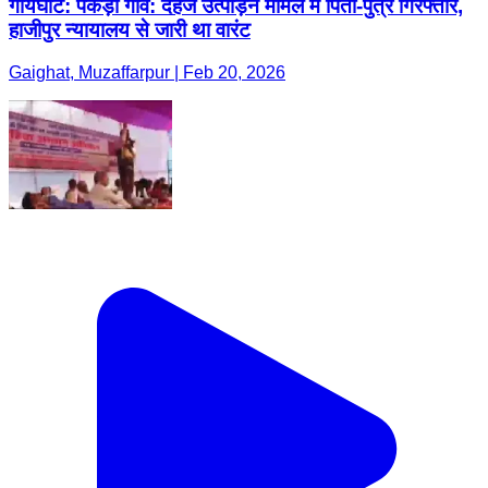
गायघाट: पकड़ी गांव: दहेज उत्पीड़न मामले में पिता-पुत्र गिरफ्तार,
हाजीपुर न्यायालय से जारी था वारंट
Gaighat, Muzaffarpur | Feb 20, 2026