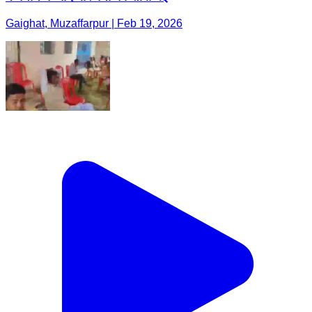
Gaighat, Muzaffarpur | Feb 19, 2026