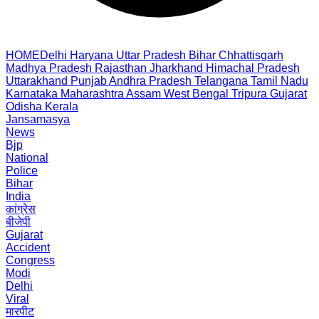
HOME
Delhi
Haryana
Uttar Pradesh
Bihar
Chhattisgarh
Madhya Pradesh
Rajasthan
Jharkhand
Himachal Pradesh
Uttarakhand
Punjab
Andhra Pradesh
Telangana
Tamil Nadu
Karnataka
Maharashtra
Assam
West Bengal
Tripura
Gujarat
Odisha
Kerala
Jansamasya
News
Bjp
National
Police
Bihar
India
कांग्रेस
बीजेपी
Gujarat
Accident
Congress
Modi
Delhi
Viral
मारपीट