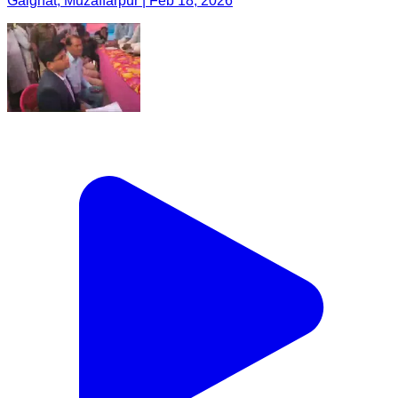
Gaighat, Muzaffarpur | Feb 18, 2026