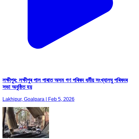
লক্ষীপুৰ: লক্ষীপুৰ পাল পাৰাত অসম গণ পৰিষদ ধৰ্মীয় সংখ্যালঘু পৰিষদৰ
সভা অনুষ্ঠিত হয়
Lakhipur, Goalpara | Feb 5, 2026