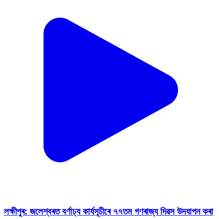
লক্ষীপুৰ: জলেশ্বৰত বৰ্ণাঢ্য কাৰ্যসূচীৰে ৭৭তম গণৰাজ্য দিৱস উদযাপন কৰা