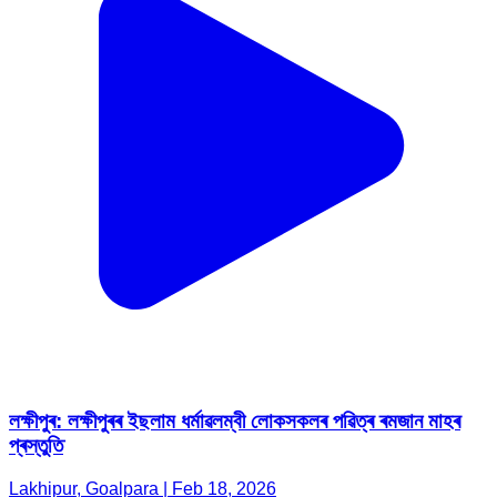
লক্ষীপুৰ: লক্ষীপুৰৰ ইছলাম ধৰ্মাৱলম্বী লোকসকলৰ পৱিত্ৰ ৰমজান মাহৰ
প্ৰস্তুতি
Lakhipur, Goalpara | Feb 18, 2026