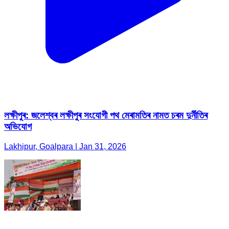
লক্ষীপুৰ: জলেশ্বৰ লক্ষীপুৰ সংযোগী পথ মেৰামতিৰ নামত চৰম দুৰ্নীতিৰ
অভিযোগ
Lakhipur, Goalpara | Jan 31, 2026