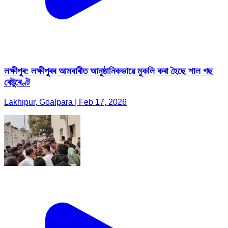
লক্ষীপুৰ: লক্ষীপুৰৰ আমবাৰীত আনুষ্ঠানিকভাৱে মুকলি কৰা হৈছে শাল গছ
ৰেষ্টুৰেণ্ট
Lakhipur, Goalpara | Feb 17, 2026