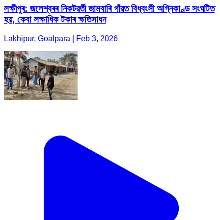
লক্ষীপুৰ: জলেশ্বৰৰ নিকটৱৰ্তী জামবাৰি গাঁৱত বিধ্বংসী অগ্নিকাণ্ড সংঘটিত
হয়, কেবা লক্ষাধিক টকাৰ ক্ষতিসাধন
Lakhipur, Goalpara | Feb 3, 2026