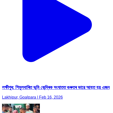
লক্ষীপুৰ: শিমুলবাৰিত ভূমি কেন্দ্ৰিক সংঘাতত গুৰুতৰ ভাৱে আহত হয় এজন
Lakhipur, Goalpara | Feb 16, 2026