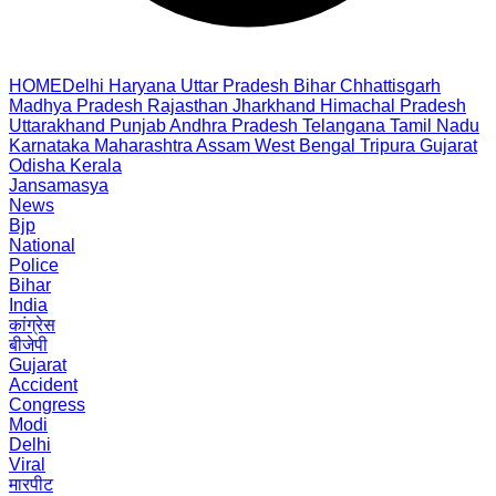
HOME
Delhi
Haryana
Uttar Pradesh
Bihar
Chhattisgarh
Madhya Pradesh
Rajasthan
Jharkhand
Himachal Pradesh
Uttarakhand
Punjab
Andhra Pradesh
Telangana
Tamil Nadu
Karnataka
Maharashtra
Assam
West Bengal
Tripura
Gujarat
Odisha
Kerala
Jansamasya
News
Bjp
National
Police
Bihar
India
कांग्रेस
बीजेपी
Gujarat
Accident
Congress
Modi
Delhi
Viral
मारपीट