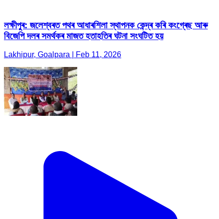
লক্ষীপুৰ: জলেশ্বৰত পথৰ আধাৰশিলা স্থাপনক কেন্দ্ৰ কৰি কংগ্ৰেছ আৰু
বিজেপি দলৰ সমৰ্থকৰ মাজত হতাহতিৰ ঘটনা সংঘটিত হয়
Lakhipur, Goalpara | Feb 11, 2026