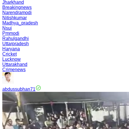
Jharkhand
Breakingnews
Narendramodi
Nitishkumar
Madhya_pradesh
Nsui
Pmmodi
Rahulgandhi
Uttarpradesh
Haryana
Cricket
Lucknow
Uttarakhand
Crimenews
abdussubhan71