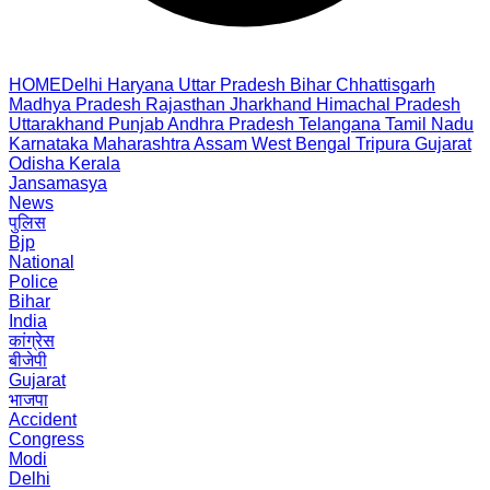
HOME
Delhi
Haryana
Uttar Pradesh
Bihar
Chhattisgarh
Madhya Pradesh
Rajasthan
Jharkhand
Himachal Pradesh
Uttarakhand
Punjab
Andhra Pradesh
Telangana
Tamil Nadu
Karnataka
Maharashtra
Assam
West Bengal
Tripura
Gujarat
Odisha
Kerala
Jansamasya
News
पुलिस
Bjp
National
Police
Bihar
India
कांग्रेस
बीजेपी
Gujarat
भाजपा
Accident
Congress
Modi
Delhi