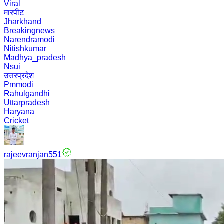
Viral
मारपीट
Jharkhand
Breakingnews
Narendramodi
Nitishkumar
Madhya_pradesh
Nsui
उत्तरप्रदेश
Pmmodi
Rahulgandhi
Uttarpradesh
Haryana
Cricket
rajeevranjan551