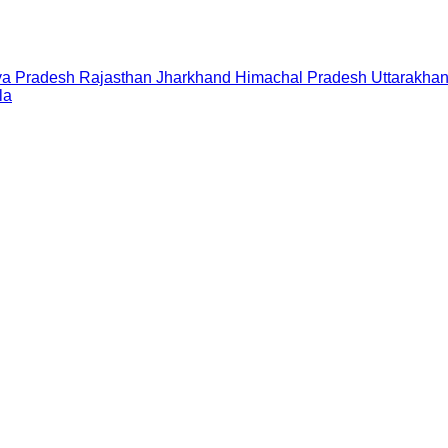
a Pradesh
Rajasthan
Jharkhand
Himachal Pradesh
Uttarakha
la