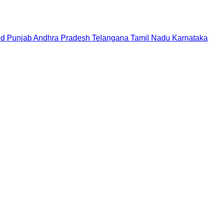
nd
Punjab
Andhra Pradesh
Telangana
Tamil Nadu
Karnataka