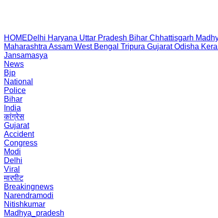
HOME
Delhi
Haryana
Uttar Pradesh
Bihar
Chhattisgarh
Madhy
Maharashtra
Assam
West Bengal
Tripura
Gujarat
Odisha
Kera
Jansamasya
News
Bjp
National
Police
Bihar
India
कांग्रेस
Gujarat
Accident
Congress
Modi
Delhi
Viral
मारपीट
Breakingnews
Narendramodi
Nitishkumar
Madhya_pradesh