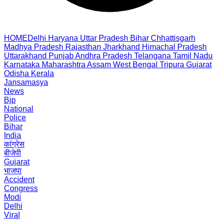
HOME
Delhi
Haryana
Uttar Pradesh
Bihar
Chhattisgarh
Madhya Pradesh
Rajasthan
Jharkhand
Himachal Pradesh
Uttarakhand
Punjab
Andhra Pradesh
Telangana
Tamil Nadu
Karnataka
Maharashtra
Assam
West Bengal
Tripura
Gujarat
Odisha
Kerala
Jansamasya
News
Bjp
National
Police
Bihar
India
कांग्रेस
बीजेपी
Gujarat
भाजपा
Accident
Congress
Modi
Delhi
Viral