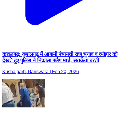
कुशलगढ़: कुशलगढ़ में आगामी पंचायती राज चुनाव व त्यौहार को
देखते हुए पुलिस ने निकाला फ्लैग मार्च, सतर्कता बरती
Kushalgarh, Banswara | Feb 20, 2026