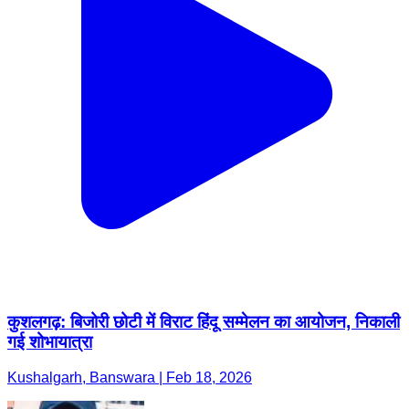
कुशलगढ़: बिजोरी छोटी में विराट हिंदू सम्मेलन का आयोजन, निकाली
गई शोभायात्रा
Kushalgarh, Banswara | Feb 18, 2026