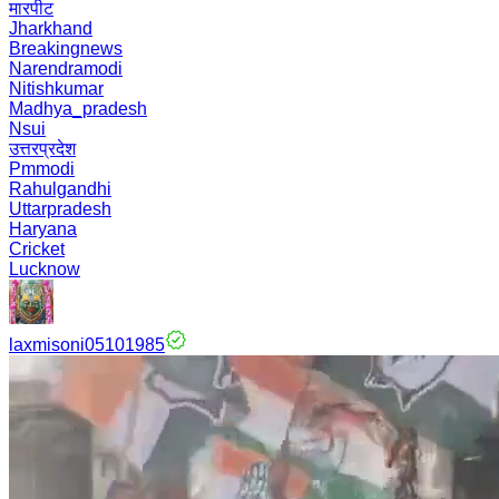
मारपीट
Jharkhand
Breakingnews
Narendramodi
Nitishkumar
Madhya_pradesh
Nsui
उत्तरप्रदेश
Pmmodi
Rahulgandhi
Uttarpradesh
Haryana
Cricket
Lucknow
laxmisoni05101985