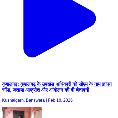
कुशलगढ़: कुशलगढ़ के उपखंड अधिकारी को सीएम के नाम ज्ञापन
सौंपा, जताया आक्रोश और आंदोलन की दी चेतावनी
Kushalgarh, Banswara | Feb 18, 2026