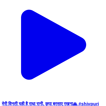
मेरी विनती यही है राधा रानी, कृपा बरसाए रखना🙏 #shivpuri