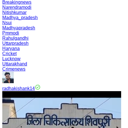
Breakingnews
Narendramodi
Nitishkumar
Madhya_pradesh
Nsui
Madhyapradesh
Pmmodi
Rahulgandhi
Uttarpradesh
Haryana
Cricket
Lucknow
Uttarakhand
Crimenews
radhakishank14