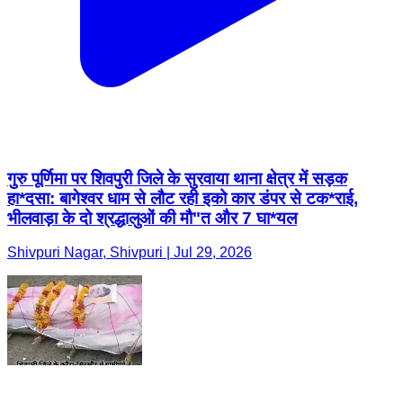
गुरु पूर्णिमा पर शिवपुरी जिले के सुरवाया थाना क्षेत्र में सड़क
हा*दसा: बागेश्वर धाम से लौट रही इको कार डंपर से टक*राई,
भीलवाड़ा के दो श्रद्धालुओं की मौ"त और 7 घा*यल
Shivpuri Nagar, Shivpuri | Jul 29, 2026