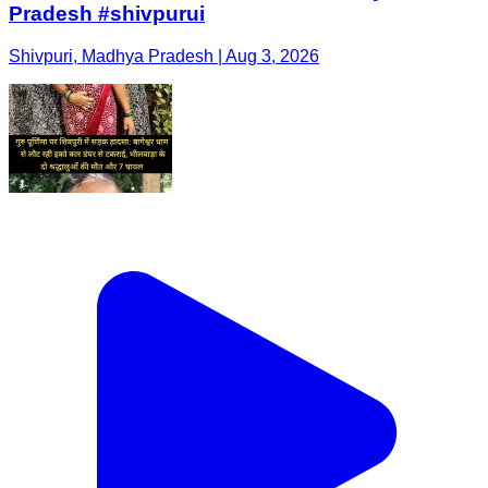
Pradesh #shivpurui
Shivpuri, Madhya Pradesh | Aug 3, 2026