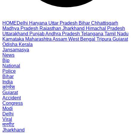
HOME
Delhi
Haryana
Uttar Pradesh
Bihar
Chhattisgarh
Madhya Pradesh
Rajasthan
Jharkhand
Himachal Pradesh
Uttarakhand
Punjab
Andhra Pradesh
Telangana
Tamil Nadu
Karnataka
Maharashtra
Assam
West Bengal
Tripura
Gujarat
Odisha
Kerala
Jansamasya
News
Bjp
National
Police
Bihar
India
कांग्रेस
Gujarat
Accident
Congress
Modi
Delhi
Viral
मारपीट
Jharkhand