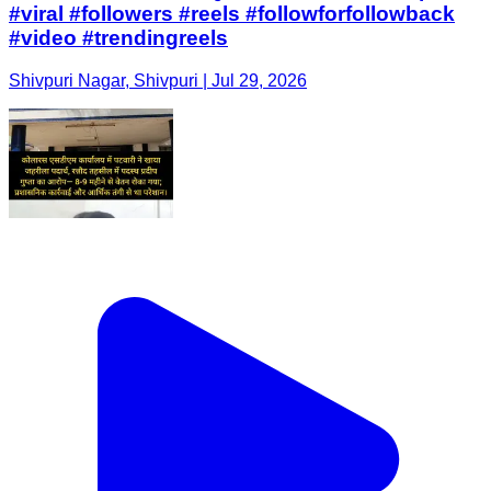
#viral #followers #reels #followforfollowback
#video #trendingreels
Shivpuri Nagar, Shivpuri | Jul 29, 2026