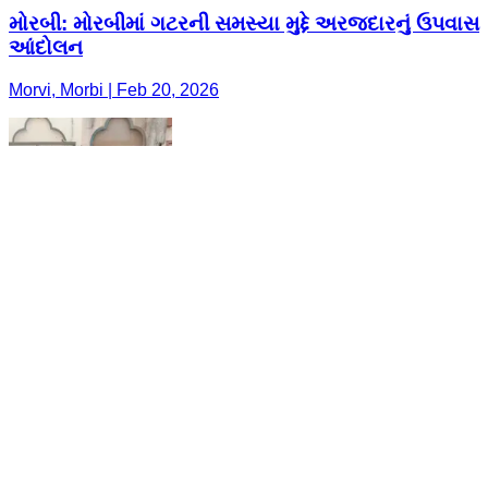
મોરબી: મોરબીમાં ગટરની સમસ્યા મુદ્દે અરજદારનું ઉપવાસ
આંદોલન
Morvi, Morbi | Feb 20, 2026