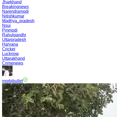
Jharkhand
Breakingnews
Narendramodi
Nitishkumar
Madhya_pradesh
Nsui
Pmmodi
Rahulgandhi
Uttarpradesh
Haryana
Cricket
Lucknow
Uttarakhand
Crimenews
morbibullet