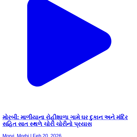
મોરબી: માળીયાના રોહીશાળા ગામે ઘર દુકાન અને મંદિર
સહિત સાત સ્થળે ચોરી ચોરીનો પ્રયાસ
Morvi, Morbi | Feb 20, 2026