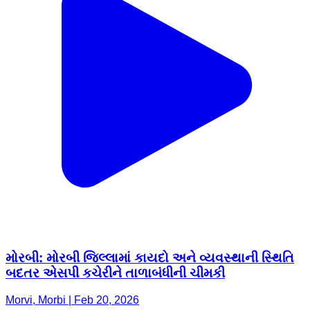
મોરબી: મોરબી જિલ્લામાં કાયદો અને વ્યવસ્થાની સ્થિતિ
બદતર એસપી કચેરીને તાળાબંધીની ચીમકી
Morvi, Morbi | Feb 20, 2026