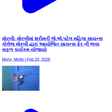
મોરબી: મોરબીમાં શ્રીમતી જે.એ.પટેલ મહિલા સાયન્સ
કોલેજ મોરબી દ્વારા આયોજિત સાયન્સ ફેર ની ભવ્ય
સફળ કાર્યકમ યોજાયો
Morvi, Morbi | Feb 20, 2026