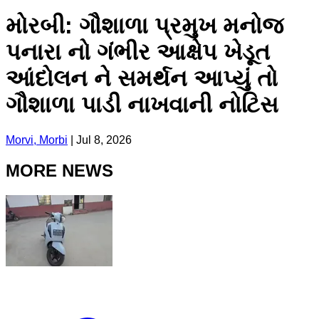
મોરબી: ગૌશાળા પ્રમુખ મનોજ
પનારા નો ગંભીર આક્ષેપ ખેડૂત
આંદોલન ને સમર્થન આપ્યું તો
ગૌશાળા પાડી નાખવાની નોટિસ
Morvi, Morbi
|
Jul 8, 2026
MORE NEWS