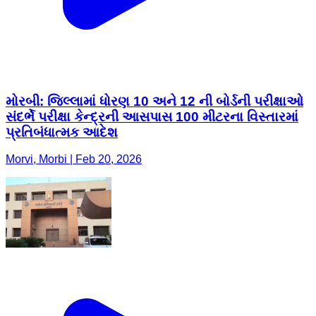
મોરબી: જિલ્લામાં ધોરણ 10 અને 12 ની બોર્ડની પરીક્ષાઓ
સંદર્ભે પરીક્ષા કેન્દ્રની આસપાસ 100 મીટરના વિસ્તારમાં
પ્રતિબંધાત્મક આદેશ
Morvi, Morbi | Feb 20, 2026