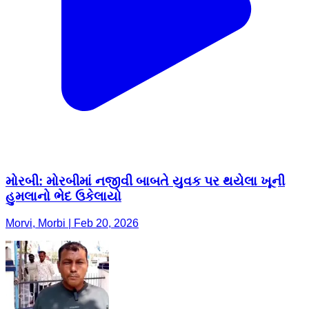
મોરબી: મોરબીમાં નજીવી બાબતે યુવક પર થયેલા ખૂની
હુમલાનો ભેદ ઉકેલાયો
Morvi, Morbi | Feb 20, 2026