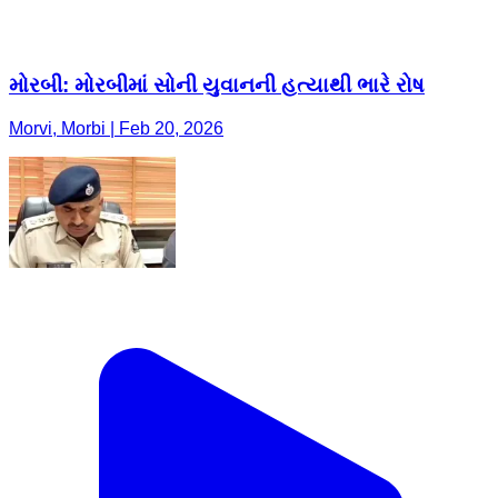
મોરબી: મોરબીમાં સોની યુવાનની હત્યાથી ભારે રોષ
Morvi, Morbi | Feb 20, 2026