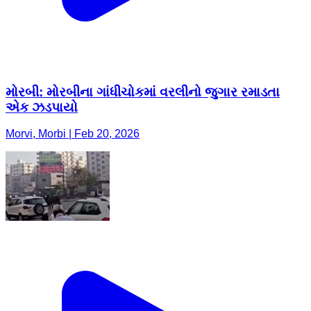
મોરબી: મોરબીના ગાંધીચોકમાં વરલીનો જુગાર રમાડતા
એક ઝડપાયો
Morvi, Morbi | Feb 20, 2026