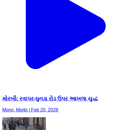
મોરબી: રવાપર-ઘુનડા રોડ ઉપર આખલા યુદ્ધ
Morvi, Morbi | Feb 20, 2026