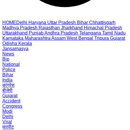
HOME
Delhi
Haryana
Uttar Pradesh
Bihar
Chhattisgarh
Madhya Pradesh
Rajasthan
Jharkhand
Himachal Pradesh
Uttarakhand
Punjab
Andhra Pradesh
Telangana
Tamil Nadu
Karnataka
Maharashtra
Assam
West Bengal
Tripura
Gujarat
Odisha
Kerala
Jansamasya
News
Bjp
National
Police
Bihar
India
कांग्रेस
बीजेपी
Gujarat
Accident
Congress
Modi
Delhi
Viral
मारपीट