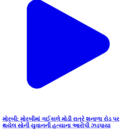
મોરબી: મોરબીમાં ગઈકાલે મોડી રાત્રે શનાળા રોડ પર
થયેલ સોની યુવાનની હત્યાના આરોપી ઝડપાયા