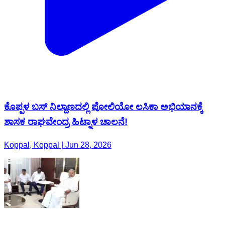
ಕೊಪ್ಪಳ ಬಸ್ ನಿಲ್ದಾಣದಲ್ಲಿ ಪೋಲಿಯೋ ಲಸಿಕಾ ಅಭಿಯಾನಕ್ಕೆ
ಶಾಸಕ ರಾಘವೇಂದ್ರ ಹಿಟ್ನಾಳ ಚಾಲನೆ!
Koppal, Koppal | Jun 28, 2026