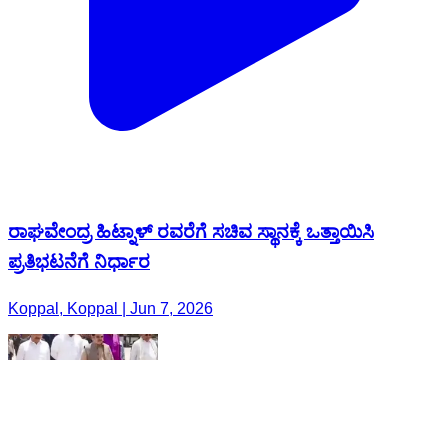
ರಾಘವೇಂದ್ರ ಹಿಟ್ನಾಳ್ ರವರೆಗೆ ಸಚಿವ ಸ್ಥಾನಕ್ಕೆ ಒತ್ತಾಯಿಸಿ
ಪ್ರತಿಭಟನೆಗೆ ನಿರ್ಧಾರ
Koppal, Koppal | Jun 7, 2026