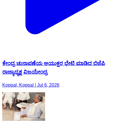
ಕೇಂದ್ರ ಚುನಾವಣೆಯ ಆಯುಕ್ತರ ಭೇಟಿ ಮಾಡಿದ ಬಿಜೆಪಿ
ರಾಜ್ಯಾಧ್ಯಕ್ಷ ವಿಜಯೇಂದ್ರ
Koppal, Koppal | Jul 6, 2026