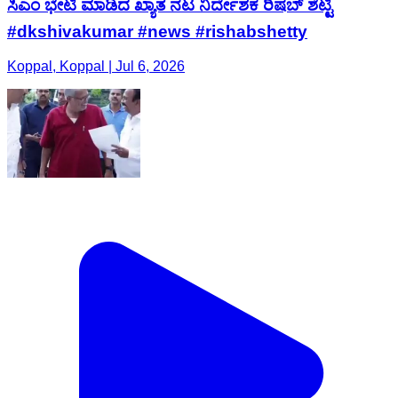
ಸಿಎಂ ಭೇಟಿ ಮಾಡಿದ ಖ್ಯಾತ ನಟ ನಿರ್ದೇಶಕ ರಿಷಬ್ ಶೆಟ್ಟಿ
#dkshivakumar #news #rishabshetty
Koppal, Koppal | Jul 6, 2026