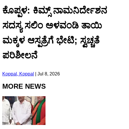
ಕೊಪ್ಪಳ: ಕಿಮ್ಸ್ ನಾಮನಿರ್ದೇಶನ
ಸದಸ್ಯ ಸಲಿಂ ಅಳವಂಡಿ ತಾಯಿ
ಮಕ್ಕಳ ಆಸ್ಪತ್ರೆಗೆ ಭೇಟಿ; ಸ್ವಚ್ಚತೆ
ಪರಿಶೀಲನೆ
Koppal, Koppal
|
Jul 8, 2026
MORE NEWS