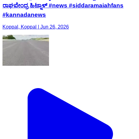
ರಾಘವೇಂದ್ರ ಹಿಟ್ನಾಳ್ #news #siddaramaiahfans
#kannadanews
Koppal, Koppal | Jun 26, 2026