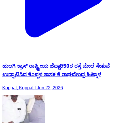
ಹುಲಗಿ ಕ್ರಾಸ್ ರಾಷ್ಟ್ರೀಯ ಹೆದ್ದಾರಿ50ರ ರಸ್ತೆ ಮೇಲೆ ಸೇತುವೆ
ಉದ್ಘಾಟಿಸಿದ ಕೊಪ್ಪಳ ಶಾಸಕ ಕೆ ರಾಘವೇಂದ್ರ ಹಿಟ್ನಾಳ
Koppal, Koppal | Jun 22, 2026