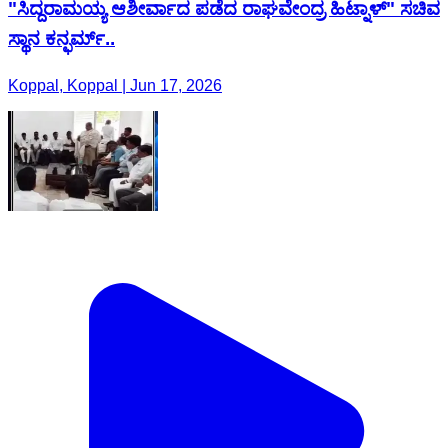
"ಸಿದ್ದರಾಮಯ್ಯ ಆಶೀರ್ವಾದ ಪಡೆದ ರಾಘವೇಂದ್ರ ಹಿಟ್ನಾಳ್" ಸಚಿವ
ಸ್ಥಾನ ಕನ್ಫರ್ಮ್..
Koppal, Koppal | Jun 17, 2026