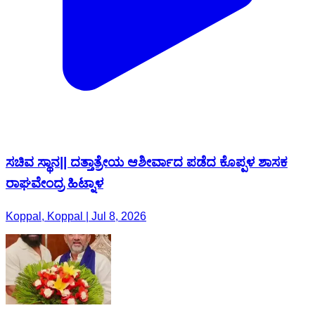
ಸಚಿವ ಸ್ಥಾನ|| ದತ್ತಾತ್ರೇಯ ಆಶೀರ್ವಾದ ಪಡೆದ ಕೊಪ್ಪಳ ಶಾಸಕ
ರಾಘವೇಂದ್ರ ಹಿಟ್ನಾಳ
Koppal, Koppal | Jul 8, 2026