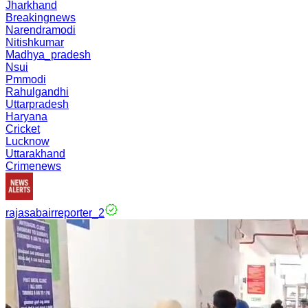
Jharkhand
Breakingnews
Narendramodi
Nitishkumar
Madhya_pradesh
Nsui
Pmmodi
Rahulgandhi
Uttarpradesh
Haryana
Cricket
Lucknow
Uttarakhand
Crimenews
rajasabairreporter_2