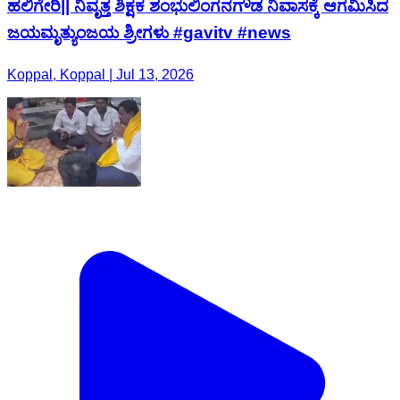
ಹಲಿಗೇರಿ|| ನಿವೃತ್ತ ಶಿಕ್ಷಕ ಶಂಭುಲಿಂಗನಗೌಡ ನಿವಾಸಕ್ಕೆ ಆಗಮಿಸಿದ
ಜಯಮೃತ್ಯುಂಜಯ ಶ್ರೀಗಳು #gavitv #news
Koppal, Koppal | Jul 13, 2026