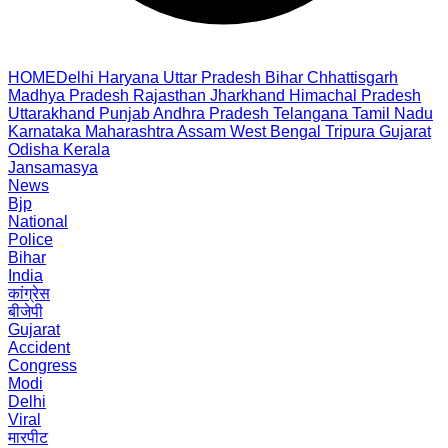
HOME
Delhi
Haryana
Uttar Pradesh
Bihar
Chhattisgarh
Madhya Pradesh
Rajasthan
Jharkhand
Himachal Pradesh
Uttarakhand
Punjab
Andhra Pradesh
Telangana
Tamil Nadu
Karnataka
Maharashtra
Assam
West Bengal
Tripura
Gujarat
Odisha
Kerala
Jansamasya
News
Bjp
National
Police
Bihar
India
कांग्रेस
बीजेपी
Gujarat
Accident
Congress
Modi
Delhi
Viral
मारपीट