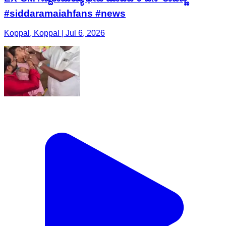
#siddaramaiahfans #news
Koppal, Koppal | Jul 6, 2026