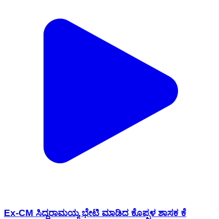
Ex-CM ಸಿದ್ದರಾಮಯ್ಯ ಭೇಟಿ ಮಾಡಿದ ಕೊಪ್ಪಳ ಶಾಸಕ ಕೆ