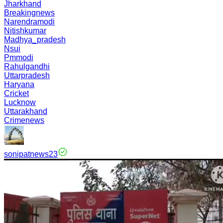
Jharkhand
Breakingnews
Narendramodi
Nitishkumar
Madhya_pradesh
Nsui
Pmmodi
Rahulgandhi
Uttarpradesh
Haryana
Cricket
Lucknow
Uttarakhand
Crimenews
sonipatnews23