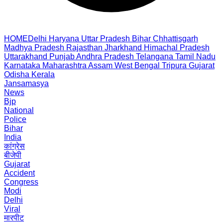
HOME
Delhi
Haryana
Uttar Pradesh
Bihar
Chhattisgarh
Madhya Pradesh
Rajasthan
Jharkhand
Himachal Pradesh
Uttarakhand
Punjab
Andhra Pradesh
Telangana
Tamil Nadu
Karnataka
Maharashtra
Assam
West Bengal
Tripura
Gujarat
Odisha
Kerala
Jansamasya
News
Bjp
National
Police
Bihar
India
कांग्रेस
बीजेपी
Gujarat
Accident
Congress
Modi
Delhi
Viral
मारपीट