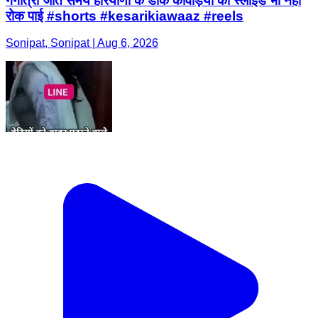
गंगोत्री जाते समय हरियाणा के डाक कांवड़ियों को स्लाइड भी नहीं
रोक पाई #shorts #kesarikiawaaz #reels
Sonipat, Sonipat | Aug 6, 2026