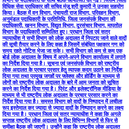
विभाग के पदाधिकारी के साथ बैठक आयोजित की गई। जिसमें जिला
विधिक सेवा प्राधिकार की सचिव मंजू श्री कुमारी ने उनका सहयोग
किया। बैठक में वन विभाग, पंचायती राज विभाग, परिवहन विभाग,
अनुमंडल पदाधिकारी के प्रतिनिधि, जिला जनसंपर्क विभाग की
पदाधिकारी, खनन विभाग, विद्युत विभाग, दूरसंचार विभाग, मापतोल
विभाग के पदाधिकारी सम्मिलित हुए। प्रधान जिला एवं सत्र
न्यायाधीश ने सभी विभाग को लोक अदालत में निपटाए जाने वाले वादों
की सूची तैयार करने के लिए कहा है जिसमें संबंधित पक्षकार गण को
समय रहते नोटिस भेजा जा सके। सभी विभाग को कम से कम एक
बोर्ड लोक अदालत के विषय में अपने-अपने विभाग कार्यालय में लगाने
का निर्देश दिया गया है। सूचना एवं जनसंपर्क विभाग को राष्ट्रीय
लोक अदालत के प्रचार प्रसार हेतु व्यापक कदम उठाने का निर्देश
दिया गया तथा प्रमुख जगहों पर फ्लेक्स और होर्डिंग के माध्यम से
लोगों को राष्ट्रीय लोक अदालत के बारे में आम जनता को सूचित
करने का निर्देश दिया गया है। प्रिंट और इलेक्ट्रॉनिक मीडिया के
माध्यम से भी राष्ट्रीय लोक अदालत के प्रचार प्रसार करने का
निर्देश दिया गया है। समस्त विभाग को वादों के निष्पादन में लचीला
रूप इस्तेमाल कर ज्यादा से ज्यादा वादों के निष्पादन करने का लक्ष्य
दिया गया है। प्रधान जिला एवं सत्र न्यायाधीश ने कहा कि अगले
सप्ताह राष्ट्रीय लोक अदालत के लिए विभिन्न विभागों से फिर से
समीक्षा बैठक की जाएगी। उन्होंने कहा कि राष्ट्रीय लोक अदालत