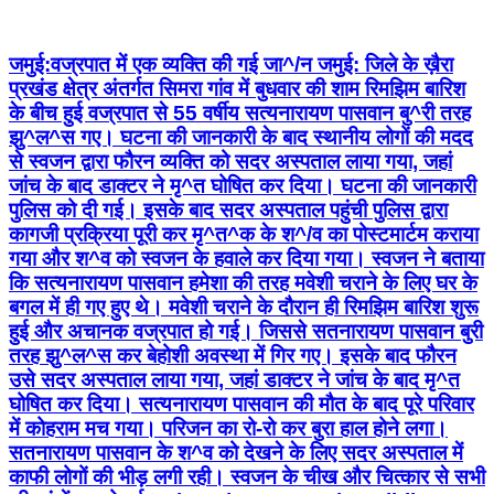
जमुई:वज्रपात में एक व्यक्ति की गई जा^/न जमुई: जिले के ख़ैरा
प्रखंड क्षेत्र अंतर्गत सिमरा गांव में बुधवार की शाम रिमझिम बारिश
के बीच हुई वज्रपात से 55 वर्षीय सत्यनारायण पासवान बु^री तरह
झु^ल^स गए। घटना की जानकारी के बाद स्थानीय लोगों की मदद
से स्वजन द्वारा फौरन व्यक्ति को सदर अस्पताल लाया गया, जहां
जांच के बाद डाक्टर ने मृ^त घोषित कर दिया। घटना की जानकारी
पुलिस को दी गई। इसके बाद सदर अस्पताल पहुंची पुलिस द्वारा
कागजी प्रक्रिया पूरी कर मृ^त^क के श^/व का पोस्टमार्टम कराया
गया और श^व को स्वजन के हवाले कर दिया गया। स्वजन ने बताया
कि सत्यनारायण पासवान हमेशा की तरह मवेशी चराने के लिए घर के
बगल में ही गए हुए थे। मवेशी चराने के दौरान ही रिमझिम बारिश शुरू
हुई और अचानक वज्रपात हो गई। जिससे सतनारायण पासवान बुरी
तरह झु^ल^स कर बेहोशी अवस्था में गिर गए। इसके बाद फौरन
उसे सदर अस्पताल लाया गया, जहां डाक्टर ने जांच के बाद मृ^त
घोषित कर दिया। सत्यनारायण पासवान की मौत के बाद पूरे परिवार
में कोहराम मच गया। परिजन का रो-रो कर बुरा हाल होने लगा।
सतनारायण पासवान के श^व को देखने के लिए सदर अस्पताल में
काफी लोगों की भीड़ लगी रही। स्वजन के चीख और चित्कार से सभी