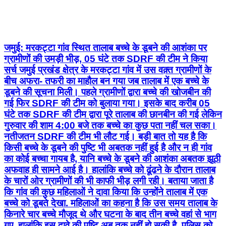
जमुई: मरकट्टा गांव स्थित तालाब बच्चे के डूबने की आशंका पर
ग्रामीणों की उमड़ी भीड़, 05 घंटे तक SDRF की टीम ने किया
सर्च जमुई प्रखंड क्षेत्र के मरकट्टा गांव में उस वक़्त ग्रामीणों के
बीच अफरा- तफरी का माहौल बन गया जब तालाब में एक बच्चे के
डूबने की सूचना मिली। पहले ग्रामीणों द्वारा बच्चे की खोजबीन की
गई फिर SDRF की टीम को बुलाया गया। इसके बाद करीब 05
घंटे तक SDRF की टीम द्वारा पूरे तालाब की छानबीन की गई लेकिन
गुरुवार की शाम 4:00 बजे तक बच्चे का कुछ पता नहीं चल सका।
नतीजतन SDRF की टीम भी लौट गई। बड़ी बात तो यह है कि
किसी बच्चे के डूबने की पुष्टि भी अबतक नहीं हुई है और न ही गांव
का कोई बच्चा गायब है, यानि बच्चे के डूबने की आशंका अबतक झूठी
अफवाह ही सामने आई है। हालांकि बच्चे को ढूंढने के दौरान तालाब
के चारों ओर ग्रामीणों की भी काफी भीड़ लगी रही। बताया जाता है
कि गांव की कुछ महिलाओं ने दावा किया कि उन्होंने तालाब में एक
बच्चे को डूबते देखा. महिलाओं का कहना है कि उस समय तालाब के
किनारे चार बच्चे मौजूद थे और घटना के बाद तीन बच्चे वहां से भाग
गए. हालांकि इस दावे की पुष्टि अब तक नहीं हो सकी है. पुलिस को