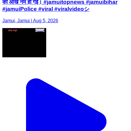
की आंखें नम हो गई। #jamuitopnews #jamuibihar
#jamuiPolice #viral #viralvideoシ
Jamui, Jamui | Aug 5, 2026