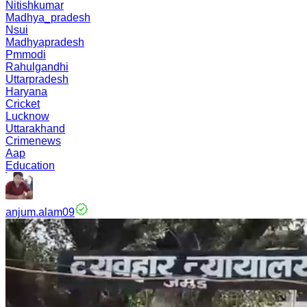
Nitishkumar
Madhya_pradesh
Nsui
Madhyapradesh
Pmmodi
Rahulgandhi
Uttarpradesh
Haryana
Cricket
Lucknow
Uttarakhand
Crimenews
Aap
Education
anjum.alam09