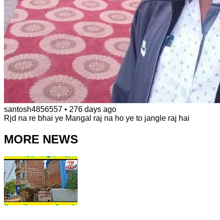
santosh4856557
•
276 days ago
Rjd na re bhai ye Mangal raj na ho ye to jangle raj hai
MORE NEWS