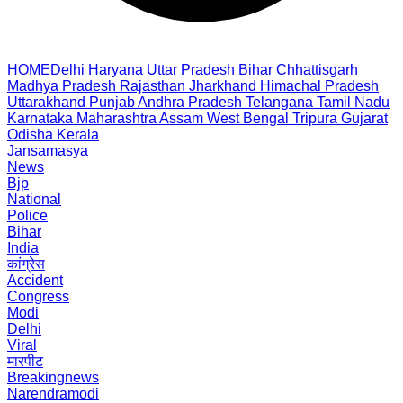
HOME
Delhi
Haryana
Uttar Pradesh
Bihar
Chhattisgarh
Madhya Pradesh
Rajasthan
Jharkhand
Himachal Pradesh
Uttarakhand
Punjab
Andhra Pradesh
Telangana
Tamil Nadu
Karnataka
Maharashtra
Assam
West Bengal
Tripura
Gujarat
Odisha
Kerala
Jansamasya
News
Bjp
National
Police
Bihar
India
कांग्रेस
Accident
Congress
Modi
Delhi
Viral
मारपीट
Breakingnews
Narendramodi