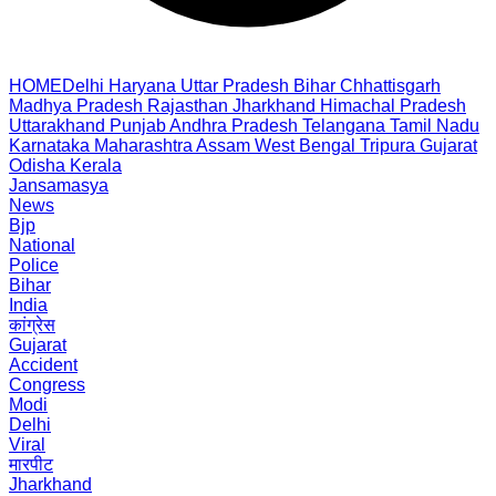
HOME
Delhi
Haryana
Uttar Pradesh
Bihar
Chhattisgarh
Madhya Pradesh
Rajasthan
Jharkhand
Himachal Pradesh
Uttarakhand
Punjab
Andhra Pradesh
Telangana
Tamil Nadu
Karnataka
Maharashtra
Assam
West Bengal
Tripura
Gujarat
Odisha
Kerala
Jansamasya
News
Bjp
National
Police
Bihar
India
कांग्रेस
Gujarat
Accident
Congress
Modi
Delhi
Viral
मारपीट
Jharkhand