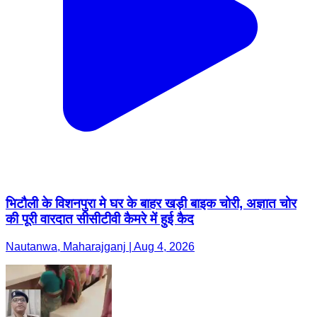
भिटौली के विशनपुरा मे घर के बाहर खड़ी बाइक चोरी, अज्ञात चोर
की पूरी वारदात सीसीटीवी कैमरे में हुई कैद
Nautanwa, Maharajganj | Aug 4, 2026