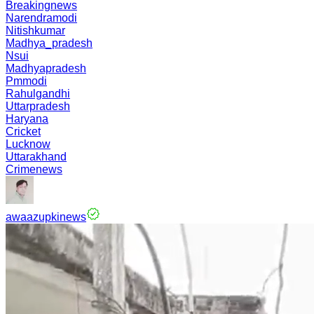
Breakingnews
Narendramodi
Nitishkumar
Madhya_pradesh
Nsui
Madhyapradesh
Pmmodi
Rahulgandhi
Uttarpradesh
Haryana
Cricket
Lucknow
Uttarakhand
Crimenews
awaazupkinews