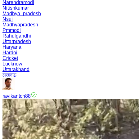
Narendramodi
Nitishkumar
Madhya_pradesh
Nsui
Madhyapradesh
Pmmodi
Rahulgandhi
Uttarpradesh
Haryana
Hardoi
Cricket
Lucknow
Uttarakhand
लखनऊ
ravikantch88