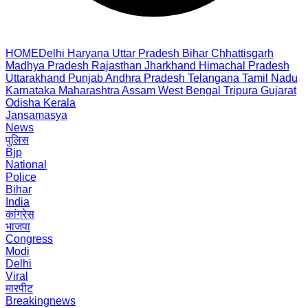
HOME
Delhi
Haryana
Uttar Pradesh
Bihar
Chhattisgarh
Madhya Pradesh
Rajasthan
Jharkhand
Himachal Pradesh
Uttarakhand
Punjab
Andhra Pradesh
Telangana
Tamil Nadu
Karnataka
Maharashtra
Assam
West Bengal
Tripura
Gujarat
Odisha
Kerala
Jansamasya
News
पुलिस
Bjp
National
Police
Bihar
India
कांग्रेस
भाजपा
Congress
Modi
Delhi
Viral
मारपीट
Breakingnews