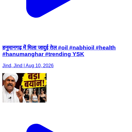
हनुमानगढ़ में मिला जादुई तेल #oil #nabhioil #health
#hanumanghar #trending YSK
Jind, Jind | Aug 10, 2026