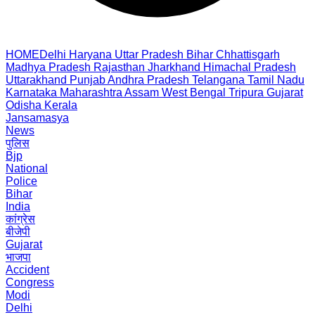
HOME
Delhi
Haryana
Uttar Pradesh
Bihar
Chhattisgarh
Madhya Pradesh
Rajasthan
Jharkhand
Himachal Pradesh
Uttarakhand
Punjab
Andhra Pradesh
Telangana
Tamil Nadu
Karnataka
Maharashtra
Assam
West Bengal
Tripura
Gujarat
Odisha
Kerala
Jansamasya
News
पुलिस
Bjp
National
Police
Bihar
India
कांग्रेस
बीजेपी
Gujarat
भाजपा
Accident
Congress
Modi
Delhi