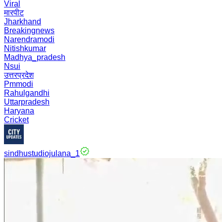
Viral
मारपीट
Jharkhand
Breakingnews
Narendramodi
Nitishkumar
Madhya_pradesh
Nsui
उत्तरप्रदेश
Pmmodi
Rahulgandhi
Uttarpradesh
Haryana
Cricket
sindhustudiojulana_1