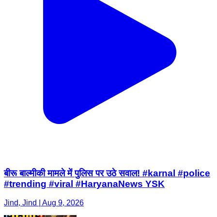
बीरू बाल्मीकी मामले में पुलिस पर उठे सवाल! #karnal #police
#trending #viral #HaryanaNews YSK
Jind, Jind | Aug 9, 2026