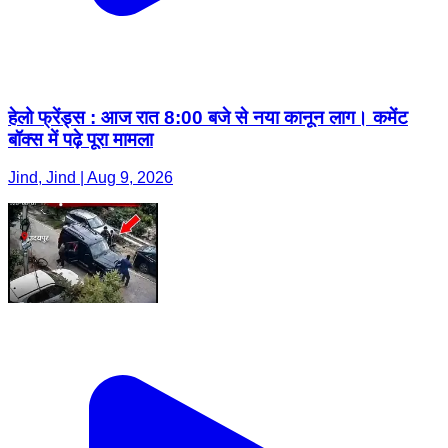
हेलो फ्रेंड्स : आज रात 8:00 बजे से नया कानून लाग। कमेंट
बॉक्स में पढ़े पूरा मामला
Jind, Jind | Aug 9, 2026