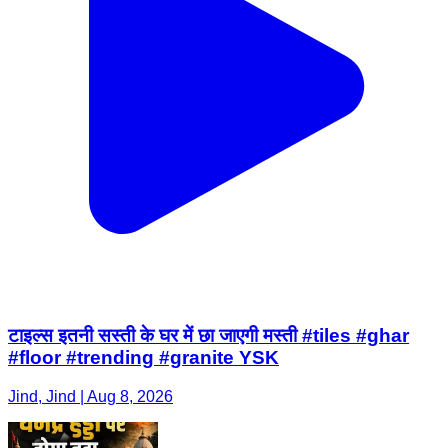
टाइल्स इतनी सस्ती के घर में छा जाएगी मस्ती #tiles #ghar
#floor #trending #granite YSK
Jind, Jind | Aug 8, 2026