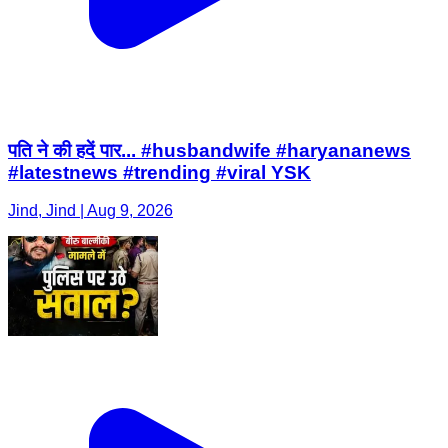
पति ने की हदें पार... #husbandwife #haryananews
#latestnews #trending #viral YSK
Jind, Jind | Aug 9, 2026