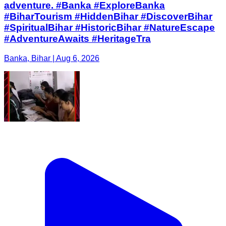
adventure. #Banka #ExploreBanka
#BiharTourism #HiddenBihar #DiscoverBihar
#SpiritualBihar #HistoricBihar #NatureEscape
#AdventureAwaits #HeritageTra
Banka, Bihar | Aug 6, 2026