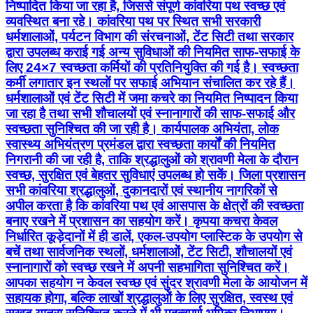
निष्पादित किया जा रहा है, जिससे संपूर्ण कांवरिया पथ स्वच्छ एवं
व्यवस्थित बना रहे। कांवरिया पथ पर स्थित सभी सरकारी
धर्मशालाओं, पर्यटन विभाग की संरचनाओं, टेंट सिटी तथा सरकार
द्वारा उपलब्ध कराई गई अन्य सुविधाओं की नियमित साफ-सफाई के
लिए 24×7 स्वच्छता कर्मियों की प्रतिनियुक्ति की गई है। स्वच्छता
कर्मी लगातार इन स्थलों पर सफाई अभियान संचालित कर रहे हैं।
धर्मशालाओं एवं टेंट सिटी में जमा कचरे का नियमित निष्पादन किया
जा रहा है तथा सभी शौचालयों एवं स्नानागारों की साफ-सफाई और
स्वच्छता सुनिश्चित की जा रही है। कार्यपालक अभियंता, लोक
स्वास्थ्य अभियंत्रण प्रमंडल द्वारा स्वच्छता कार्यों की नियमित
निगरानी की जा रही है, ताकि श्रद्धालुओं को श्रावणी मेला के दौरान
स्वच्छ, सुरक्षित एवं बेहतर सुविधाएं उपलब्ध हो सकें। जिला प्रशासन
सभी कांवरिया श्रद्धालुओं, दुकानदारों एवं स्थानीय नागरिकों से
अपील करता है कि कांवरिया पथ एवं आसपास के क्षेत्रों की स्वच्छता
बनाए रखने में प्रशासन का सहयोग करें। कृपया कचरा केवल
निर्धारित कूड़ेदानों में ही डालें, एकल-उपयोग प्लास्टिक के उपयोग से
बचें तथा सार्वजनिक स्थलों, धर्मशालाओं, टेंट सिटी, शौचालयों एवं
स्नानागारों को स्वच्छ रखने में अपनी सहभागिता सुनिश्चित करें।
आपका सहयोग न केवल स्वच्छ एवं सुंदर श्रावणी मेला के आयोजन में
सहायक होगा, बल्कि लाखों श्रद्धालुओं के लिए सुरक्षित, स्वस्थ एवं