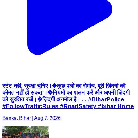
स्टंट नहीं, सुरक्षा चुनिए।�कुछ पलों का रोमांच, पूरी ज़िंदगी की
कीमत नहीं हो सकता।�नियमों का पालन करें और अपनी ज़िंदगी
को सुरक्षित रखें।�ज़िंदगी अनमोल है। . . #BiharPolice
#FollowTrafficRules #RoadSafety #bihar Home
Banka, Bihar | Aug 7, 2026