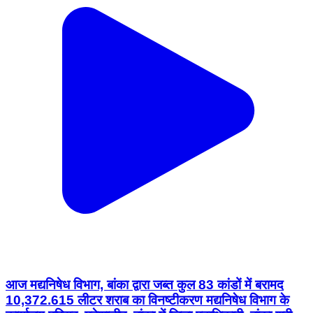
आज मद्यनिषेध विभाग, बांका द्वारा जब्त कुल 83 कांडों में बरामद
10,372.615 लीटर शराब का विनष्टीकरण मद्यनिषेध विभाग के