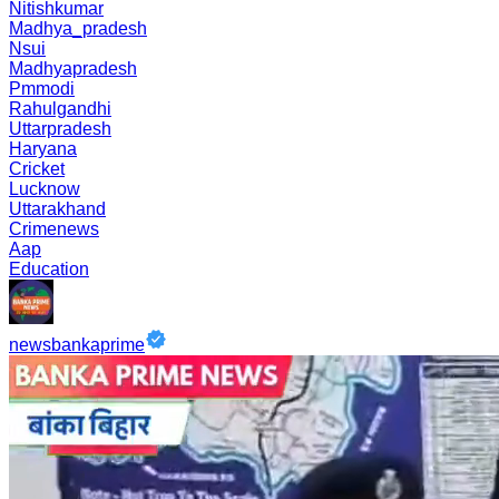
Nitishkumar
Madhya_pradesh
Nsui
Madhyapradesh
Pmmodi
Rahulgandhi
Uttarpradesh
Haryana
Cricket
Lucknow
Uttarakhand
Crimenews
Aap
Education
newsbankaprime