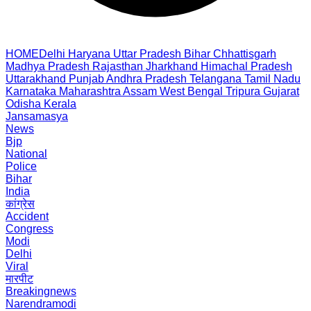
HOME
Delhi
Haryana
Uttar Pradesh
Bihar
Chhattisgarh
Madhya Pradesh
Rajasthan
Jharkhand
Himachal Pradesh
Uttarakhand
Punjab
Andhra Pradesh
Telangana
Tamil Nadu
Karnataka
Maharashtra
Assam
West Bengal
Tripura
Gujarat
Odisha
Kerala
Jansamasya
News
Bjp
National
Police
Bihar
India
कांग्रेस
Accident
Congress
Modi
Delhi
Viral
मारपीट
Breakingnews
Narendramodi