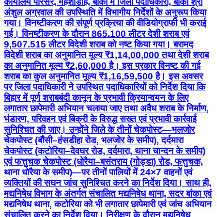
कार्यालय परिसर, महेशाडीह, बांका में जिला पदाधिकारी, बांका श्री
अंशुल अग्रवाल की उपस्थिति में विभागीय निर्देशों के अनुरूप किया
गया। विनष्टीकरण की संपूर्ण प्रक्रिया की वीडियोग्राफी भी कराई
गई। विनष्टीकरण के दौरान 865.100 लीटर देशी शराब एवं
9,507.515 लीटर विदेशी शराब को नष्ट किया गया। बरामद
विदेशी शराब का अनुमानित मूल्य ₹1,14,00,000 तथा देशी शराब
का अनुमानित मूल्य ₹2,60,000 है। इस प्रकार विनष्ट की गई
शराब का कुल अनुमानित मूल्य ₹1,16,59,500 है। इस अवसर
पर जिला पदाधिकारी ने उपस्थित पदाधिकारियों को निर्देश दिया कि
बिहार में पूर्ण शराबबंदी कानून के प्रभावी क्रियान्वयन के लिए
लगातार छापेमारी अभियान चलाया जाए तथा अवैध शराब के निर्माण,
भंडारण, परिवहन एवं बिक्री के विरुद्ध सख्त एवं प्रभावी कार्रवाई
सुनिश्चित की जाए। उन्होंने जिले के तीनों चेकपोस्ट—भलजोर
चेकपोस्ट (बौंसी–हंसडीहा रोड, भलजोर के समीप), दर्दमारा
चेकपोस्ट (कटोरिया–देवघर रोड, दर्दमारा, थाना चान्दन के समीप)
एवं फत्तुचक चेकपोस्ट (धोरैया–बसंतराय (गोड्डा) रोड, फत्तुचक,
थाना धोरैया के समीप)—पर तीनों पालियों में 24×7 वाहनों एवं
व्यक्तियों की सघन जांच सुनिश्चित करने का निर्देश दिया। साथ ही,
मद्यनिषेध विभाग के अंतर्गत संचालित मद्यनिषेध थाना, सदर बांका एवं
मद्यनिषेध थाना, कटोरिया को भी लगातार छापेमारी एवं जांच अभियान
संचालित करने का निर्देश दिया। निरीक्षण के दौरान मद्यनिषेध