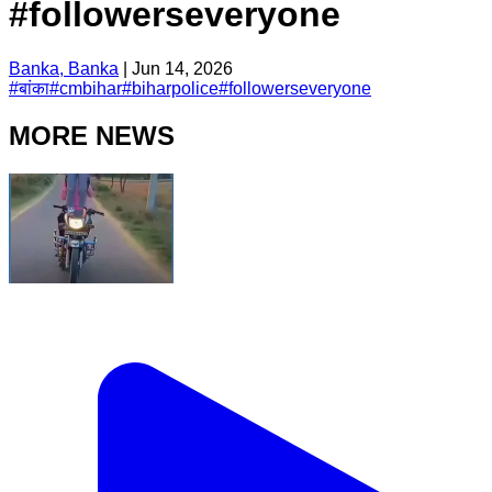
#followerseveryone
Banka, Banka
|
Jun 14, 2026
#
बांका
#
cmbihar
#
biharpolice
#
followerseveryone
MORE NEWS