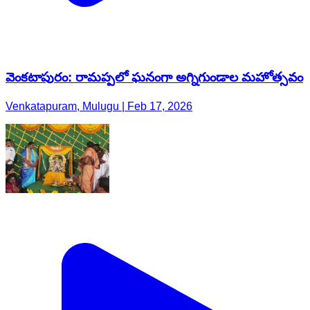
వెంకటాపురం: రామప్పలో ఘనంగా అగ్నిగుండాల మహోత్సవం
Venkatapuram, Mulugu | Feb 17, 2026