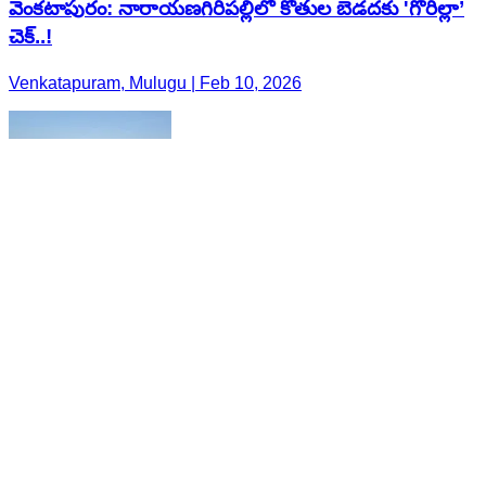
వెంకటాపురం: నారాయణగిరిపల్లిలో కోతుల బెడదకు 'గొరిల్లా’
చెక్..!
Venkatapuram, Mulugu | Feb 10, 2026