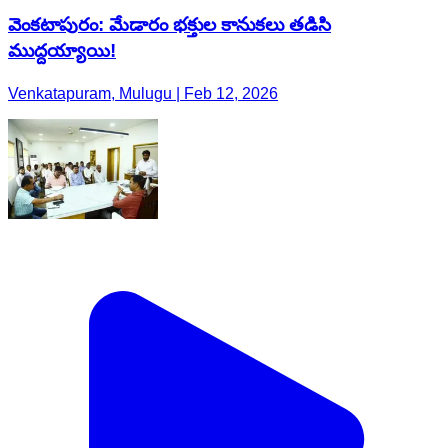
వెంకటాపురం: మేడారం భక్తుల కానుకలు తడిసి
ముద్దయ్యాయి!
Venkatapuram, Mulugu | Feb 12, 2026