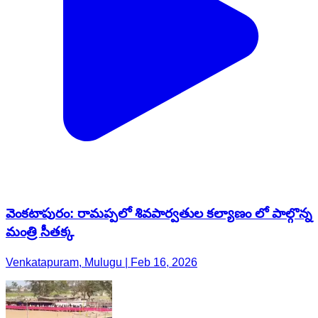
వెంకటాపురం: రామప్పలో శివపార్వతుల కల్యాణం లో పాల్గొన్న
మంత్రి సీతక్క
Venkatapuram, Mulugu | Feb 16, 2026