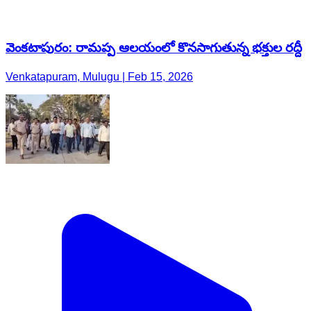
వెంకటాపురం: రామప్ప ఆలయంలో కొనసాగుతున్న భక్తుల రద్దీ
Venkatapuram, Mulugu | Feb 15, 2026