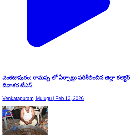
వెంకటాపురం: రామప్ప లో ఏర్పాట్లు పరిశీలించిన జిల్లా కలెక్టర్
దివాకర టీఎస్
Venkatapuram, Mulugu | Feb 13, 2026