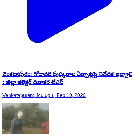
వెంకటాపురం: గోదావరి పుష్కరాల ఏర్పాట్లపై నివేదిక ఇవ్వాలి
: జిల్లా కలెక్టర్ దివాకర టీఎస్
Venkatapuram, Mulugu | Feb 10, 2026