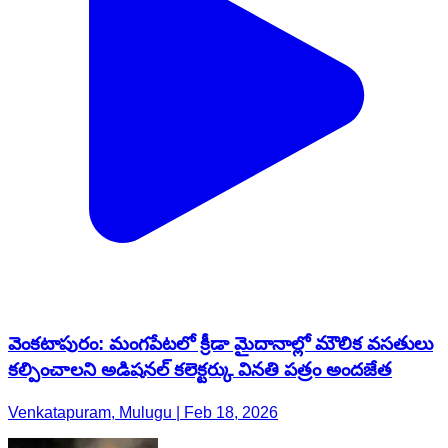
వెంకటాపురం: మంగపేటలో క్రీడా మైదానాల్లో మౌలిక వసతులు
కల్పించాలని అడిషనల్ కలెక్టర్కు వినతి పత్రం అందజేత
Venkatapuram, Mulugu | Feb 18, 2026