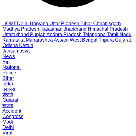
HOME
Delhi
Haryana
Uttar Pradesh
Bihar
Chhattisgarh
Madhya Pradesh
Rajasthan
Jharkhand
Himachal Pradesh
Uttarakhand
Punjab
Andhra Pradesh
Telangana
Tamil Nadu
Karnataka
Maharashtra
Assam
West Bengal
Tripura
Gujarat
Odisha
Kerala
Jansamasya
News
Bjp
National
Police
Bihar
India
कांग्रेस
बीजेपी
Gujarat
भाजपा
Accident
Congress
Modi
Delhi
Viral