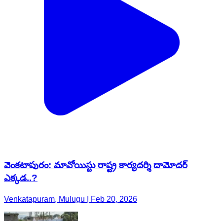
వెంకటాపురం: మావోయిస్టు రాష్ట్ర కార్యదర్శి దామోదర్
ఎక్కడ..?
Venkatapuram, Mulugu | Feb 20, 2026