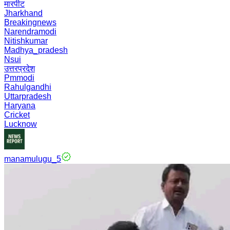
मारपीट
Jharkhand
Breakingnews
Narendramodi
Nitishkumar
Madhya_pradesh
Nsui
उत्तरप्रदेश
Pmmodi
Rahulgandhi
Uttarpradesh
Haryana
Cricket
Lucknow
manamulugu_5