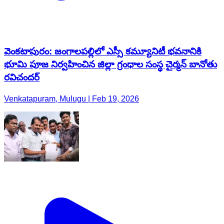
వెంకటాపురం: జంగాలపల్లిలో ఎస్సీ కమ్యూనిటీ భవనానికి
భూమి పూజ నిర్వహించిన జిల్లా గ్రంధాల సంస్థ చైర్మన్ బానోతు
రవిచందర్
Venkatapuram, Mulugu | Feb 19, 2026