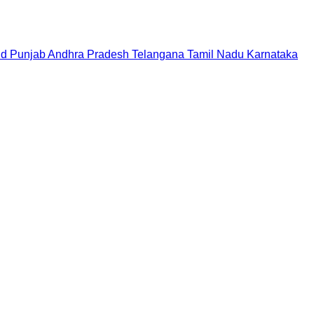
nd
Punjab
Andhra Pradesh
Telangana
Tamil Nadu
Karnataka