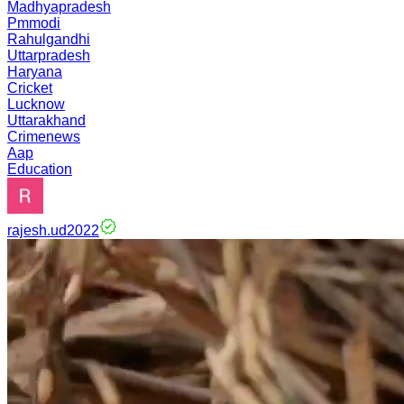
Madhyapradesh
Pmmodi
Rahulgandhi
Uttarpradesh
Haryana
Cricket
Lucknow
Uttarakhand
Crimenews
Aap
Education
rajesh.ud2022