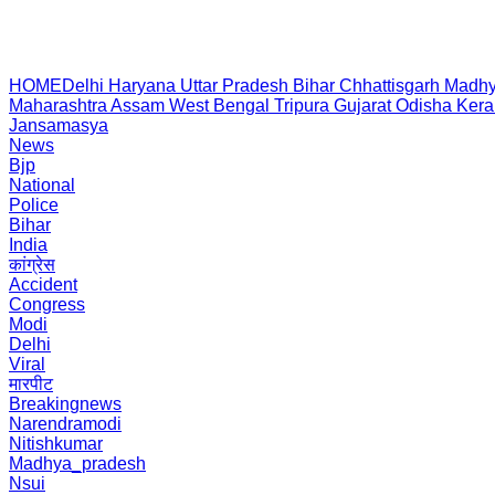
HOME
Delhi
Haryana
Uttar Pradesh
Bihar
Chhattisgarh
Madhy
Maharashtra
Assam
West Bengal
Tripura
Gujarat
Odisha
Kera
Jansamasya
News
Bjp
National
Police
Bihar
India
कांग्रेस
Accident
Congress
Modi
Delhi
Viral
मारपीट
Breakingnews
Narendramodi
Nitishkumar
Madhya_pradesh
Nsui