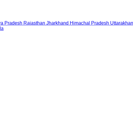
a Pradesh
Rajasthan
Jharkhand
Himachal Pradesh
Uttarakha
la