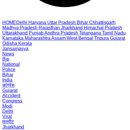
HOME
Delhi
Haryana
Uttar Pradesh
Bihar
Chhattisgarh
Madhya Pradesh
Rajasthan
Jharkhand
Himachal Pradesh
Uttarakhand
Punjab
Andhra Pradesh
Telangana
Tamil Nadu
Karnataka
Maharashtra
Assam
West Bengal
Tripura
Gujarat
Odisha
Kerala
Jansamasya
News
Bjp
National
Police
Bihar
India
कांग्रेस
Gujarat
Accident
Congress
Modi
Delhi
Viral
मारपीट
Jharkhand