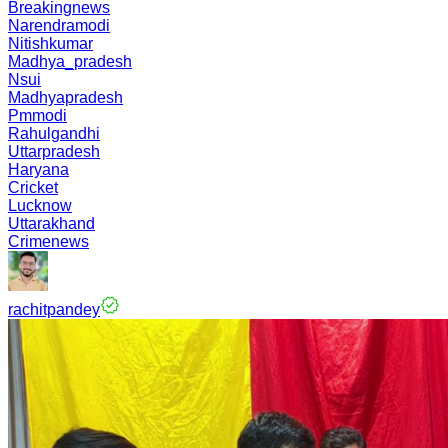
Breakingnews
Narendramodi
Nitishkumar
Madhya_pradesh
Nsui
Madhyapradesh
Pmmodi
Rahulgandhi
Uttarpradesh
Haryana
Cricket
Lucknow
Uttarakhand
Crimenews
rachitpandey