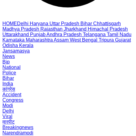
HOME
Delhi
Haryana
Uttar Pradesh
Bihar
Chhattisgarh
Madhya Pradesh
Rajasthan
Jharkhand
Himachal Pradesh
Uttarakhand
Punjab
Andhra Pradesh
Telangana
Tamil Nadu
Karnataka
Maharashtra
Assam
West Bengal
Tripura
Gujarat
Odisha
Kerala
Jansamasya
News
Bjp
National
Police
Bihar
India
कांग्रेस
Accident
Congress
Modi
Delhi
Viral
मारपीट
Breakingnews
Narendramodi