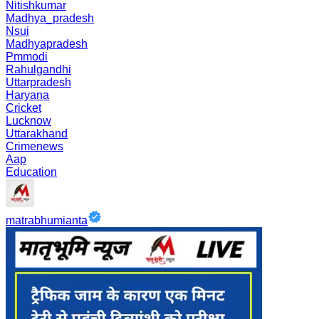
Nitishkumar
Madhya_pradesh
Nsui
Madhyapradesh
Pmmodi
Rahulgandhi
Uttarpradesh
Haryana
Cricket
Lucknow
Uttarakhand
Crimenews
Aap
Education
matrabhumianta