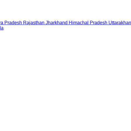
a Pradesh
Rajasthan
Jharkhand
Himachal Pradesh
Uttarakha
la