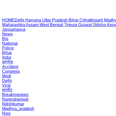
HOME
Delhi
Haryana
Uttar Pradesh
Bihar
Chhattisgarh
Madhy
Maharashtra
Assam
West Bengal
Tripura
Gujarat
Odisha
Kera
Jansamasya
News
Bjp
National
Police
Bihar
India
कांग्रेस
Accident
Congress
Modi
Delhi
Viral
मारपीट
Breakingnews
Narendramodi
Nitishkumar
Madhya_pradesh
Nsui