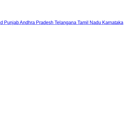
nd
Punjab
Andhra Pradesh
Telangana
Tamil Nadu
Karnataka