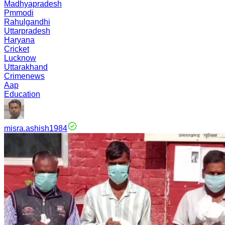
Madhyapradesh
Pmmodi
Rahulgandhi
Uttarpradesh
Haryana
Cricket
Lucknow
Uttarakhand
Crimenews
Aap
Education
misra.ashish1984