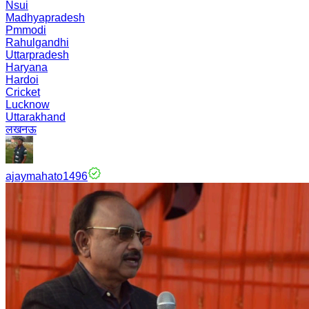
Nsui
Madhyapradesh
Pmmodi
Rahulgandhi
Uttarpradesh
Haryana
Hardoi
Cricket
Lucknow
Uttarakhand
लखनऊ
ajaymahato1496