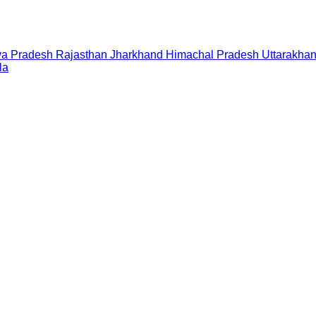
a Pradesh
Rajasthan
Jharkhand
Himachal Pradesh
Uttarakha
la