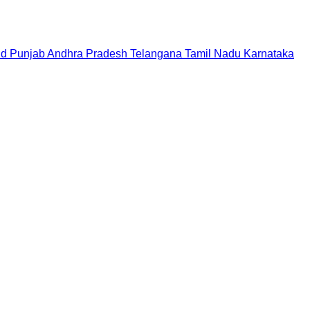
nd
Punjab
Andhra Pradesh
Telangana
Tamil Nadu
Karnataka