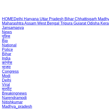
HOME
Delhi
Haryana
Uttar Pradesh
Bihar
Chhattisgarh
Madhy
Maharashtra
Assam
West Bengal
Tripura
Gujarat
Odisha
Kera
Jansamasya
News
पुलिस
Bjp
National
Police
Bihar
India
कांग्रेस
भाजपा
Congress
Modi
Delhi
Viral
मारपीट
Breakingnews
Narendramodi
Nitishkumar
Madhya_pradesh