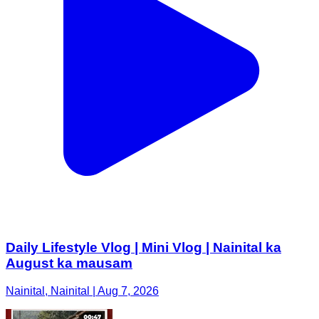
Daily Lifestyle Vlog | Mini Vlog | Nainital ka
August ka mausam
Nainital, Nainital | Aug 7, 2026