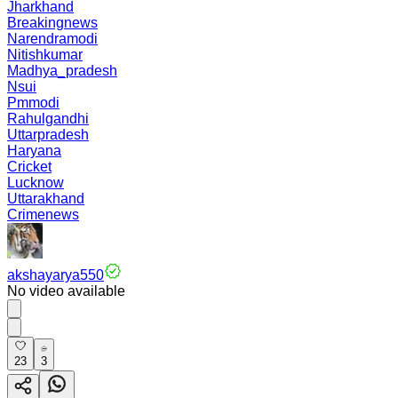
Jharkhand
Breakingnews
Narendramodi
Nitishkumar
Madhya_pradesh
Nsui
Pmmodi
Rahulgandhi
Uttarpradesh
Haryana
Cricket
Lucknow
Uttarakhand
Crimenews
akshayarya550
No video available
23
3