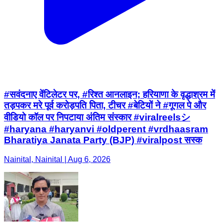
#सवंदनाए वेंटिलेटर पर, #रिश्त आनलाइन; हरियाणा के वृद्धाश्रम में
तड़पकर मरे पूर्व करोड़पति पिता, टीचर #बेटियों ने #गूगल पे और
वीडियो कॉल पर निपटाया अंतिम संस्कार #viralreelsシ
#haryana #haryanvi #oldperent #vrdhaasram
Bharatiya Janata Party (BJP) #viralpost सस्क
Nainital, Nainital | Aug 6, 2026