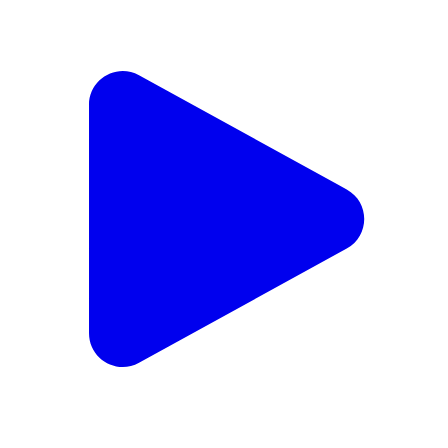
SIR पर कुमाऊं कमिश्नर दीपक रावत का बयान बोले:- दूर होंगी
विसंगतियां #उत्तराखंड #नैनीताल #निर्वाचन #हल्द्वानी #बीएलओ
Nainital, Nainital | Aug 6, 2026