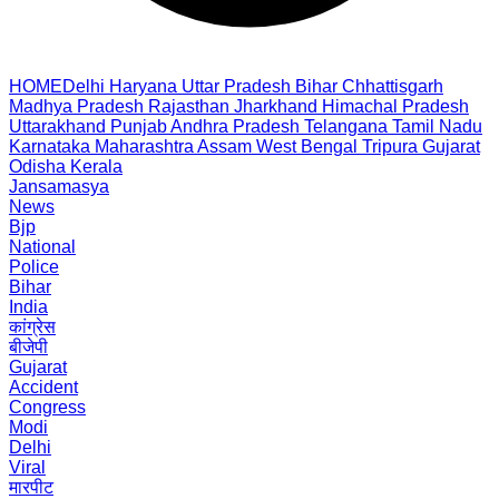
HOME
Delhi
Haryana
Uttar Pradesh
Bihar
Chhattisgarh
Madhya Pradesh
Rajasthan
Jharkhand
Himachal Pradesh
Uttarakhand
Punjab
Andhra Pradesh
Telangana
Tamil Nadu
Karnataka
Maharashtra
Assam
West Bengal
Tripura
Gujarat
Odisha
Kerala
Jansamasya
News
Bjp
National
Police
Bihar
India
कांग्रेस
बीजेपी
Gujarat
Accident
Congress
Modi
Delhi
Viral
मारपीट