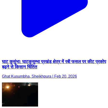
घाट कुसुंभा: घाटकुसुम्भा प्रखंड क्षेत्र में रबी फसल पर कीट प्रकोप
बढ़ने से किसान चिंतित
Ghat Kusumbha, Sheikhpura | Feb 20, 2026