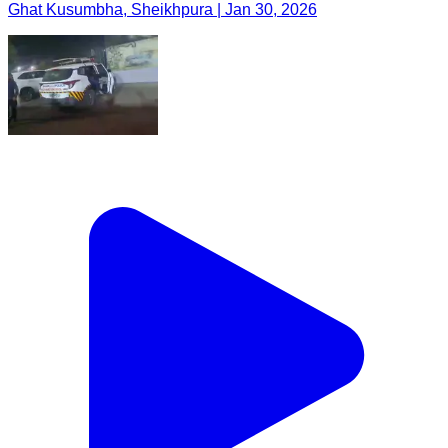
Ghat Kusumbha, Sheikhpura | Jan 30, 2026