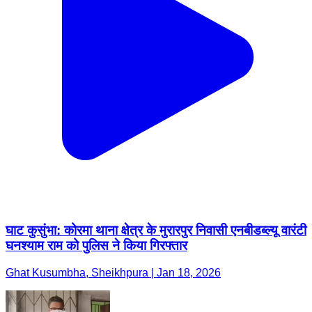
घाट कुसुंभा: कोरमा थाना क्षेत्र के मुरारपुर निवासी एनबीडब्ल्यू वारंटी
घनश्याम राम को पुलिस ने किया गिरफ्तार
Ghat Kusumbha, Sheikhpura | Jan 18, 2026