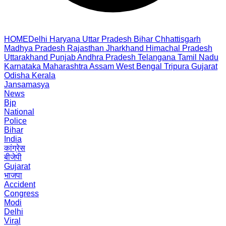
HOME
Delhi
Haryana
Uttar Pradesh
Bihar
Chhattisgarh
Madhya Pradesh
Rajasthan
Jharkhand
Himachal Pradesh
Uttarakhand
Punjab
Andhra Pradesh
Telangana
Tamil Nadu
Karnataka
Maharashtra
Assam
West Bengal
Tripura
Gujarat
Odisha
Kerala
Jansamasya
News
Bjp
National
Police
Bihar
India
कांग्रेस
बीजेपी
Gujarat
भाजपा
Accident
Congress
Modi
Delhi
Viral