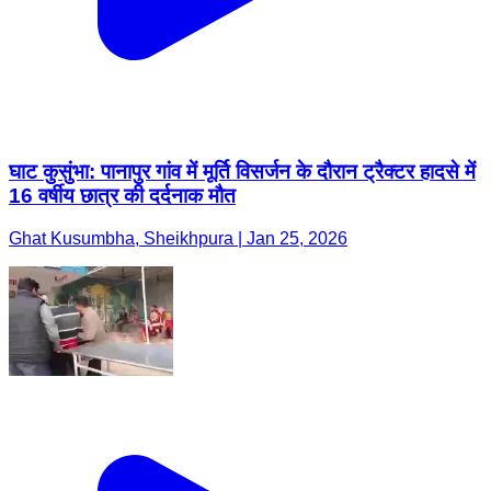
घाट कुसुंभा: पानापुर गांव में मूर्ति विसर्जन के दौरान ट्रैक्टर हादसे में
16 वर्षीय छात्र की दर्दनाक मौत
Ghat Kusumbha, Sheikhpura | Jan 25, 2026