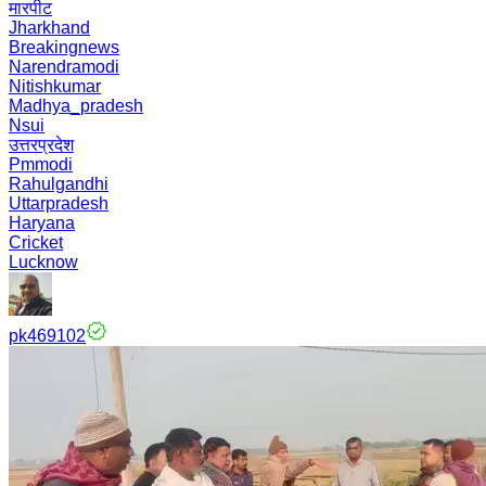
मारपीट
Jharkhand
Breakingnews
Narendramodi
Nitishkumar
Madhya_pradesh
Nsui
उत्तरप्रदेश
Pmmodi
Rahulgandhi
Uttarpradesh
Haryana
Cricket
Lucknow
pk469102