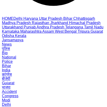
HOME
Delhi
Haryana
Uttar Pradesh
Bihar
Chhattisgarh
Madhya Pradesh
Rajasthan
Jharkhand
Himachal Pradesh
Uttarakhand
Punjab
Andhra Pradesh
Telangana
Tamil Nadu
Karnataka
Maharashtra
Assam
West Bengal
Tripura
Gujarat
Odisha
Kerala
Jansamasya
News
पुलिस
Bjp
National
Police
Bihar
India
कांग्रेस
बीजेपी
Gujarat
भाजपा
Accident
Congress
Modi
Delhi