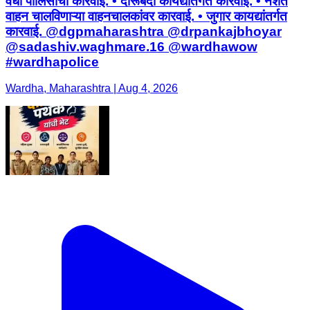
वर्धा पोलिसांची कारवाई. • दारूबंदी कायद्यांतर्गत कारवाई. • नशेत
वाहन चालविणाऱ्या वाहनचालकांवर कारवाई. • जुगार कायद्यांतर्गत
कारवाई. @dgpmaharashtra @drpankajbhoyar
@sadashiv.waghmare.16 @wardhawow
#wardhapolice
Wardha, Maharashtra | Aug 4, 2026