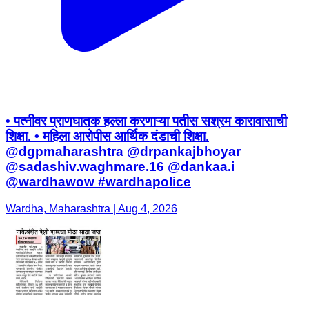
• पत्नीवर प्राणघातक हल्ला करणाऱ्या पतीस सश्रम कारावासाची
शिक्षा. • महिला आरोपीस आर्थिक दंडाची शिक्षा.
@dgpmaharashtra @drpankajbhoyar
@sadashiv.waghmare.16 @dankaa.i
@wardhawow #wardhapolice
Wardha, Maharashtra | Aug 4, 2026