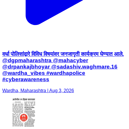
वर्धा पोलिसांद्वारे विविध विषयांवर जनजागृती कार्यक्रम घेण्यात आले.
@dgpmaharashtra @mahacyber
@drpankajbhoyar @sadashiv.waghmare.16
@wardha_vibes #wardhapolice
#cyberawareness
Wardha, Maharashtra | Aug 3, 2026