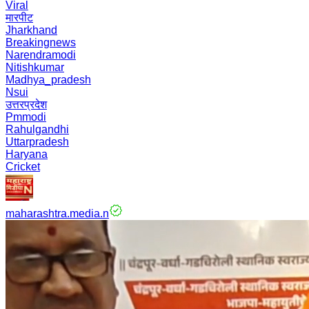
Viral
मारपीट
Jharkhand
Breakingnews
Narendramodi
Nitishkumar
Madhya_pradesh
Nsui
उत्तरप्रदेश
Pmmodi
Rahulgandhi
Uttarpradesh
Haryana
Cricket
maharashtra.media.n