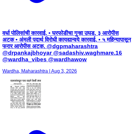
वर्धा पोलिसांची कारवाई. • घरफोडीचा गुन्हा उघड. ३ आरोपीस
अटक • अंमली पदार्थ विरोधी कायद्यान्वये कारवाई. • ५ महिन्यापासून
फरार आरोपीस अटक. @dgpmaharashtra
@drpankajbhoyar @sadashiv.waghmare.16
@wardha_vibes @wardhawow
Wardha, Maharashtra | Aug 3, 2026