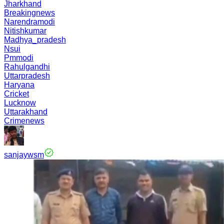
Jharkhand
Breakingnews
Narendramodi
Nitishkumar
Madhya_pradesh
Nsui
Pmmodi
Rahulgandhi
Uttarpradesh
Haryana
Cricket
Lucknow
Uttarakhand
Crimenews
sanjaywsm