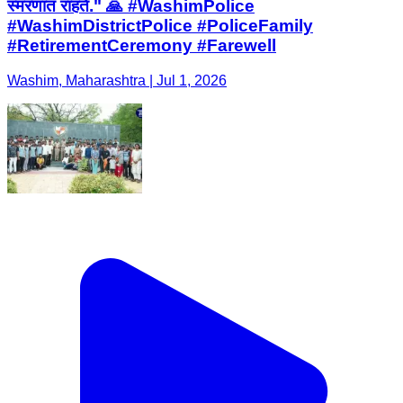
स्मरणात राहते." 🙏 #WashimPolice
#WashimDistrictPolice #PoliceFamily
#RetirementCeremony #Farewell
Washim, Maharashtra | Jul 1, 2026