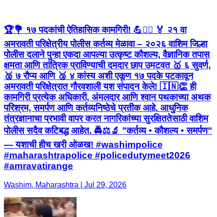
🏆💐 १७ पदकांची ऐतिहासिक कामगिरी! 💪👮‍♂️ 🏅 २१ वा
अमरावती परिक्षेत्रीय पोलीस कर्तव्य मेळावा – २०२६ वाशिम जिल्हा
पोलीस दलाने पुन्हा एकदा आपल्या उत्कृष्ट कौशल्य, वैज्ञानिक तपास
क्षमता आणि तांत्रिक प्राविण्याची दमदार छाप उमटवत 🥇 ६ सुवर्ण,
🥈 ७ रौप्य आणि 🥉 ४ कांस्य अशी एकूण १७ पदके पटकावून
अमरावती परिक्षेत्रात गौरवशाली यश संपादन केले! 🇮🇳👏 ही
कामगिरी प्रत्येक अधिकारी, अंमलदार आणि श्वान पथकाच्या अथक
परिश्रम, समर्पण आणि कर्तव्यनिष्ठेचे प्रतीक आहे. आधुनिक
तंत्रज्ञानाचा प्रभावी वापर करत नागरिकांच्या सुरक्षिततेसाठी वाशिम
पोलीस सदैव कटिबद्ध आहेत. 🚔⚖️🔬 "कर्तव्य • कौशल्य • समर्पण"
— यशाची हीच खरी ओळख! #washimpolice
#maharashtrapolice #policedutymeet2026
#amravatirange
Washim, Maharashtra | Jul 29, 2026