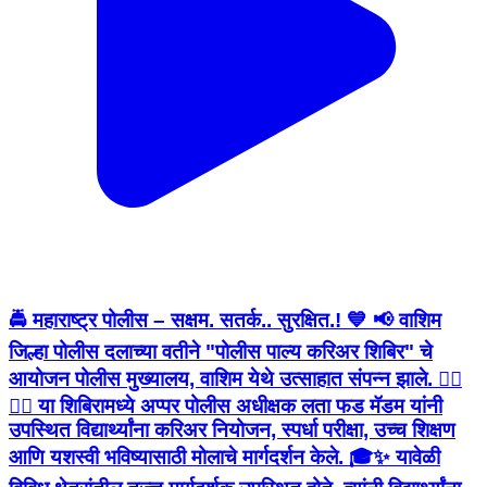
🚔 महाराष्ट्र पोलीस – सक्षम. सतर्क.. सुरक्षित.! 💙 📢 वाशिम
जिल्हा पोलीस दलाच्या वतीने "पोलीस पाल्य करिअर शिबिर" चे
आयोजन पोलीस मुख्यालय, वाशिम येथे उत्साहात संपन्न झाले. 👮‍♂️
👮‍♀️ या शिबिरामध्ये अप्पर पोलीस अधीक्षक लता फड मॅडम यांनी
उपस्थित विद्यार्थ्यांना करिअर नियोजन, स्पर्धा परीक्षा, उच्च शिक्षण
आणि यशस्वी भविष्यासाठी मोलाचे मार्गदर्शन केले. 🎓✨ यावेळी