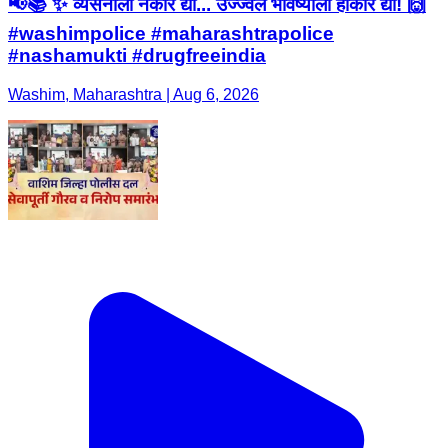
📢📚 ✨ व्यसनाला नकार द्या... उज्ज्वल भविष्याला होकार द्या! 🙌
#washimpolice #maharashtrapolice
#nashamukti #drugfreeindia
Washim, Maharashtra | Aug 6, 2026