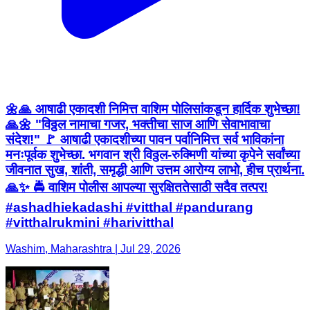
🌼🙏 आषाढी एकादशी निमित्त वाशिम पोलिसांकडून हार्दिक शुभेच्छा!
🙏🌼 "विठ्ठल नामाचा गजर, भक्तीचा साज आणि सेवाभावाचा
संदेश!" 🚩 आषाढी एकादशीच्या पावन पर्वानिमित्त सर्व भाविकांना
मनःपूर्वक शुभेच्छा. भगवान श्री विठ्ठल-रुक्मिणी यांच्या कृपेने सर्वांच्या
जीवनात सुख, शांती, समृद्धी आणि उत्तम आरोग्य लाभो, हीच प्रार्थना.
🙏✨ 🚔 वाशिम पोलीस आपल्या सुरक्षिततेसाठी सदैव तत्पर!
#ashadhiekadashi #vitthal #pandurang
#vitthalrukmini #harivitthal
Washim, Maharashtra | Jul 29, 2026