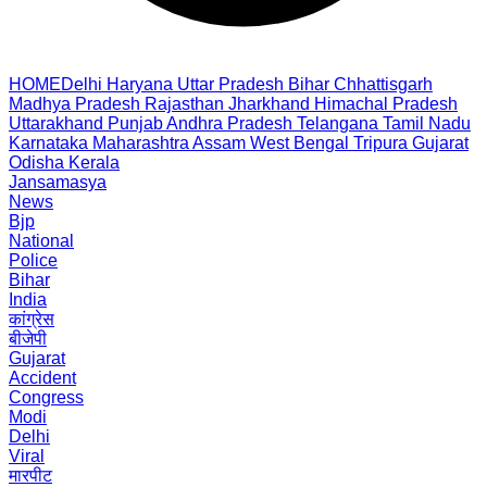
HOME
Delhi
Haryana
Uttar Pradesh
Bihar
Chhattisgarh
Madhya Pradesh
Rajasthan
Jharkhand
Himachal Pradesh
Uttarakhand
Punjab
Andhra Pradesh
Telangana
Tamil Nadu
Karnataka
Maharashtra
Assam
West Bengal
Tripura
Gujarat
Odisha
Kerala
Jansamasya
News
Bjp
National
Police
Bihar
India
कांग्रेस
बीजेपी
Gujarat
Accident
Congress
Modi
Delhi
Viral
मारपीट