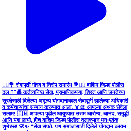
👮‍♂️💐 सेवापूर्ती गौरव व निरोप समारंभ 💐👮‍♀️ वाशिम जिल्हा पोलीस
दल 👮‍♂️🚔 कर्तव्यनिष्ठ सेवा, प्रामाणिकपणा, शिस्त आणि जनतेच्या
सुरक्षेसाठी दिलेल्या अमूल्य योगदानाबद्दल सेवापूर्ती झालेल्या अधिकारी
व कर्मचाऱ्यांचा सन्मान करण्यात आला. 🏅👏 आपल्या अथक सेवेला
सलाम! 🇮🇳 आपल्या पुढील आयुष्यात उत्तम आरोग्य, आनंद, समृद्धी
आणि यश लाभो, हीच वाशिम जिल्हा पोलीस दलाकडून मनःपूर्वक
शुभेच्छा! 🌸✨ "सेवा संपते, पण समाजासाठी दिलेले योगदान कायम