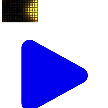
#news1washim #marathinews #washim