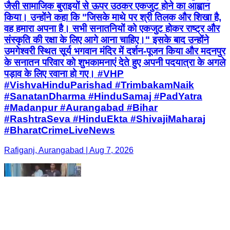
जैसी सामाजिक बुराइयों से ऊपर उठकर एकजुट होने का आह्वान
किया। उन्होंने कहा कि "जिसके माथे पर श्री तिलक और शिखा है,
वह हमारा अपना है। सभी सनातनियों को एकजुट होकर राष्ट्र और
संस्कृति की रक्षा के लिए आगे आना चाहिए।" इसके बाद उन्होंने
उमगेश्वरी स्थित सूर्य भगवान मंदिर में दर्शन-पूजन किया और मदनपुर
के सनातन परिवार को शुभकामनाएं देते हुए अपनी पदयात्रा के अगले
पड़ाव के लिए रवाना हो गए। #VHP
#VishvaHinduParishad #TrimbakamNaik
#SanatanDharma #HinduSamaj #PadYatra
#Madanpur #Aurangabad #Bihar
#RashtraSeva #HinduEkta #ShivajiMaharaj
#BharatCrimeLiveNews
Rafiganj, Aurangabad | Aug 7, 2026