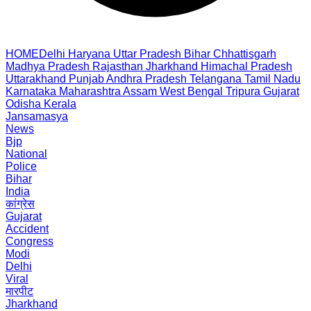
HOME
Delhi
Haryana
Uttar Pradesh
Bihar
Chhattisgarh
Madhya Pradesh
Rajasthan
Jharkhand
Himachal Pradesh
Uttarakhand
Punjab
Andhra Pradesh
Telangana
Tamil Nadu
Karnataka
Maharashtra
Assam
West Bengal
Tripura
Gujarat
Odisha
Kerala
Jansamasya
News
Bjp
National
Police
Bihar
India
कांग्रेस
Gujarat
Accident
Congress
Modi
Delhi
Viral
मारपीट
Jharkhand