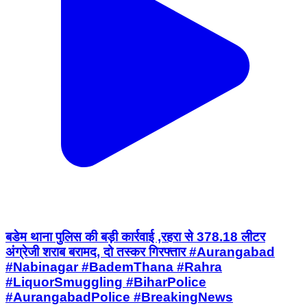
बडेम थाना पुलिस की बड़ी कार्रवाई ,रहरा से 378.18 लीटर
अंग्रेजी शराब बरामद, दो तस्कर गिरफ्तार #Aurangabad
#Nabinagar #BademThana #Rahra
#LiquorSmuggling #BiharPolice
#AurangabadPolice #BreakingNews