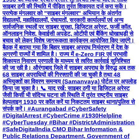
साइबर ठगी की स्थिति में पीड़ित तुरंत शिकायत दर्ज करा सकें।
प्रत्येक मंगलवार को "साइबर मंगलवार" अभियान के अंतर्गत
विद्यालयों, महाविद्यालयों, पंचायतों, सरकारी कार्यालयों एवं अन्य
सार्वजनिक स्थलों पर साइबर सुरक्षा, डिजिटल अरेस्ट, फर्जी कॉल,
ऑनलाइन निवेश, केवाईसी अपडेट, ओटीपी एवं बैंकिंग धोखाधड़ी से
बचाव को लेकर विशेष जागरूकता कार्यक्रम आयोजित किए जाएंगे।
बैठक में बताया गया कि बिहार साइबर अपराध नियंत्रण में देश के
अग्रणी राज्यों में शामिल है। राज्य में e-Zero FIR एवं प्रभावी
शिकायत निवारण प्रणाली के माध्यम से त्वरित कार्रवाई सुनिश्चित
की जा रही है। औरंगाबाद जिले में साइबर अपराध के विरुद्ध अब तक
68 साइबर अपराधियों की गिरफ्तारी की जा चुकी है तथा 48
अभियुक्तों का विवरण समन्वय (Samanvaya) पोर्टल पर अपलोड
किया जा चुका है। 📞 याद रखें: साइबर ठगी या डिजिटल अरेस्ट
जैसी किसी भी संदिग्ध घटना की स्थिति में तुरंत राष्ट्रीय साइबर
हेल्पलाइन 1930 पर कॉल करें या निकटतम साइबर थाना/पुलिस से
संपर्क करें। #Aurangabad #CyberSafety
#DigitalArrest #CyberCrime #1930Helpline
#CyberTuesday #Bihar #DistrictAdministration
#SafeDigitalIndia CMO Bihar Information &
Public Relations Department, Government of