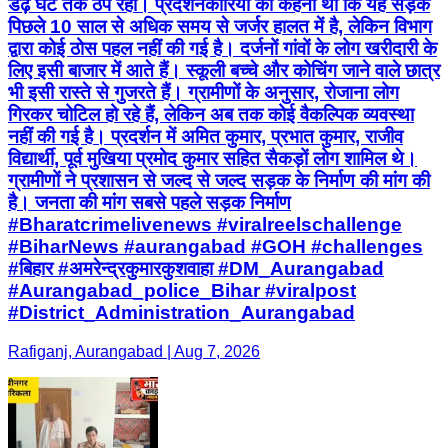
डेढ़ घंटे तक ठप रहा। प्रदर्शनकारियों का कहना था कि यह सड़क
पिछले 10 साल से अधिक समय से जर्जर हालत में है, लेकिन विभाग
द्वारा कोई ठोस पहल नहीं की गई है। दर्जनों गांवों के लोग खरीदारी के
लिए इसी बाजार में आते हैं। स्कूली बच्चे और कोचिंग जाने वाले छात्र
भी इसी रास्ते से गुजरते हैं। ग्रामीणों के अनुसार, रोजाना लोग
गिरकर चोटिल हो रहे हैं, लेकिन अब तक कोई वैकल्पिक व्यवस्था
नहीं की गई है। प्रदर्शन में अमित कुमार, प्रभात कुमार, राजीव
विद्यार्थी, पूर्व मुखिया प्रमोद कुमार सहित सैकड़ों लोग शामिल थे।
ग्रामीणों ने प्रशासन से जल्द से जल्द सड़क के निर्माण की मांग की
है। जनता की मांग सबसे पहले सड़क निर्माण
#Bharatcrimelivenews #viralreelschallenge
#BiharNews #aurangabad #GOH #challenges
#बिहार #अमरेन्द्रकुमारकुशवाहा #DM_Aurangabad
#Aurangabad_police_Bihar #viralpost
#District_Administration_Aurangabad
Rafiganj, Aurangabad | Aug 7, 2026