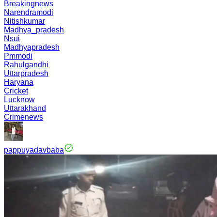
Breakingnews
Narendramodi
Nitishkumar
Madhya_pradesh
Nsui
Madhyapradesh
Pmmodi
Rahulgandhi
Uttarpradesh
Haryana
Cricket
Lucknow
Uttarakhand
Crimenews
pappuyadavbaba