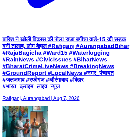
बारिश ने खोली विकास की पोल! राजा बगीचा वार्ड-15 की सड़क
बनी तालाब, लोग बेहाल #Rafiganj #AurangabadBihar
#RajaBagicha #Ward15 #Waterlogging
#RainNews #CivicIssues #BiharNews
#BharatCrimeLiveNews #BreakingNews
#GroundReport #LocalNews #नगर_पंचायत
#जलजमाव #रफीगंज #औरंगाबाद #बिहार
#भारत_क्राइम_लाइव_न्यूज
Rafiganj, Aurangabad | Aug 7, 2026