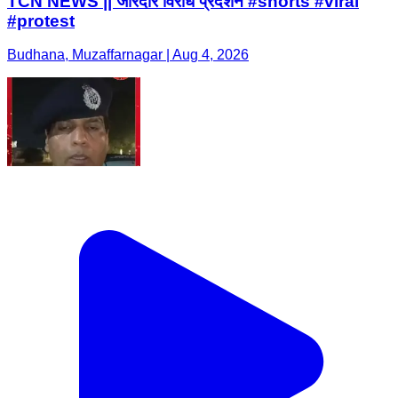
TCN NEWS || जोरदार विरोध प्रदर्शन #shorts #viral
#protest
Budhana, Muzaffarnagar | Aug 4, 2026