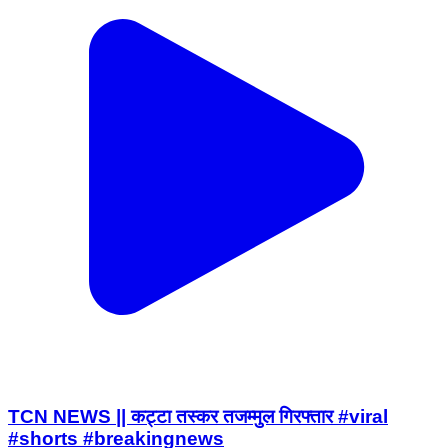
TCN NEWS || कट्टा तस्कर तजम्मुल गिरफ्तार #viral
#shorts #breakingnews