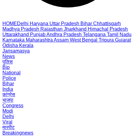
HOME
Delhi
Haryana
Uttar Pradesh
Bihar
Chhattisgarh
Madhya Pradesh
Rajasthan
Jharkhand
Himachal Pradesh
Uttarakhand
Punjab
Andhra Pradesh
Telangana
Tamil Nadu
Karnataka
Maharashtra
Assam
West Bengal
Tripura
Gujarat
Odisha
Kerala
Jansamasya
News
पुलिस
Bjp
National
Police
Bihar
India
कांग्रेस
भाजपा
Congress
Modi
Delhi
Viral
मारपीट
Breakingnews