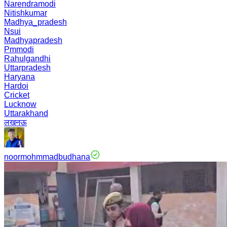
Narendramodi
Nitishkumar
Madhya_pradesh
Nsui
Madhyapradesh
Pmmodi
Rahulgandhi
Uttarpradesh
Haryana
Hardoi
Cricket
Lucknow
Uttarakhand
लखनऊ
noormohmmadbudhana