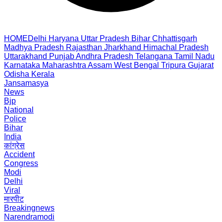
HOME
Delhi
Haryana
Uttar Pradesh
Bihar
Chhattisgarh
Madhya Pradesh
Rajasthan
Jharkhand
Himachal Pradesh
Uttarakhand
Punjab
Andhra Pradesh
Telangana
Tamil Nadu
Karnataka
Maharashtra
Assam
West Bengal
Tripura
Gujarat
Odisha
Kerala
Jansamasya
News
Bjp
National
Police
Bihar
India
कांग्रेस
Accident
Congress
Modi
Delhi
Viral
मारपीट
Breakingnews
Narendramodi