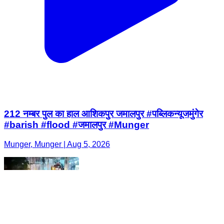
212 नम्बर पुल का हाल आशिकपुर जमालपुर #पब्लिकन्यूजमुंगेर
#barish #flood #जमालपुर #Munger
Munger, Munger | Aug 5, 2026