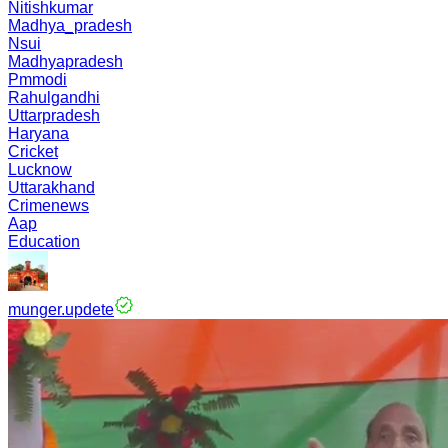
Nitishkumar
Madhya_pradesh
Nsui
Madhyapradesh
Pmmodi
Rahulgandhi
Uttarpradesh
Haryana
Cricket
Lucknow
Uttarakhand
Crimenews
Aap
Education
munger.updete