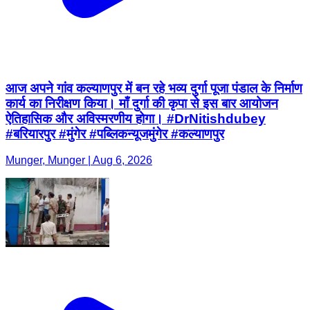
आज अपने गांव कल्याणपुर में बन रहे भव्य दुर्गा पूजा पंडाल के निर्माण
कार्य का निरीक्षण किया। माँ दुर्गा की कृपा से इस बार आयोजन
ऐतिहासिक और अविस्मरणीय होगा। #DrNitishdubey
#बरियारपुर #मुंगेर #पब्लिकन्यूजमुंगेर #कल्याणपुर
Munger, Munger | Aug 6, 2026