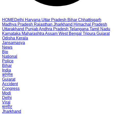
HOME
Delhi
Haryana
Uttar Pradesh
Bihar
Chhattisgarh
Madhya Pradesh
Rajasthan
Jharkhand
Himachal Pradesh
Uttarakhand
Punjab
Andhra Pradesh
Telangana
Tamil Nadu
Karnataka
Maharashtra
Assam
West Bengal
Tripura
Gujarat
Odisha
Kerala
Jansamasya
News
Bjp
National
Police
Bihar
India
कांग्रेस
Gujarat
Accident
Congress
Modi
Delhi
Viral
मारपीट
Jharkhand