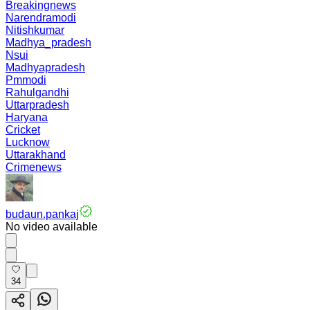
Breakingnews
Narendramodi
Nitishkumar
Madhya_pradesh
Nsui
Madhyapradesh
Pmmodi
Rahulgandhi
Uttarpradesh
Haryana
Cricket
Lucknow
Uttarakhand
Crimenews
budaun.pankaj
No video available
34