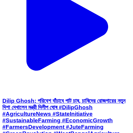
Dilip Ghosh: পরিবেশ বাঁচাবে পাট চাষ, চাষিদের রোজগারের নতুন
দিশা দেখালেন মন্ত্রী দিলীপ ঘোষ #DilipGhosh
#AgricultureNews #StateInitiative
#SustainableFarming #EconomicGrowth
#FarmersDevelopment #JuteFarming