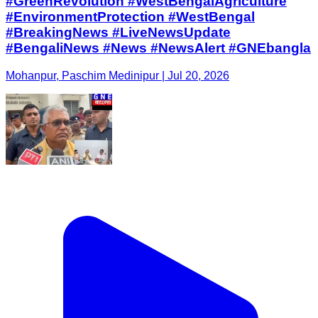
#GreenRevolution #WestBengalAgriculture
#EnvironmentProtection #WestBengal
#BreakingNews #LiveNewsUpdate
#BengaliNews #News #NewsAlert #GNEbangla
Mohanpur, Paschim Medinipur | Jul 20, 2026