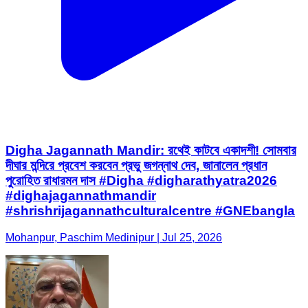
Digha Jagannath Mandir: রথেই কাটবে একাদশী! সোমবার
দীঘার মন্দিরে প্রবেশ করবেন প্রভু জগন্নাথ দেব, জানালেন প্রধান
পুরোহিত রাধারমন দাস #Digha #digharathyatra2026
#dighajagannathmandir
#shrishrijagannathculturalcentre #GNEbangla
Mohanpur, Paschim Medinipur | Jul 25, 2026