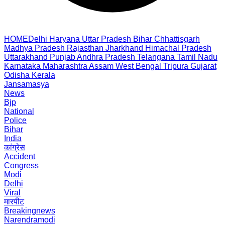
HOME
Delhi
Haryana
Uttar Pradesh
Bihar
Chhattisgarh
Madhya Pradesh
Rajasthan
Jharkhand
Himachal Pradesh
Uttarakhand
Punjab
Andhra Pradesh
Telangana
Tamil Nadu
Karnataka
Maharashtra
Assam
West Bengal
Tripura
Gujarat
Odisha
Kerala
Jansamasya
News
Bjp
National
Police
Bihar
India
कांग्रेस
Accident
Congress
Modi
Delhi
Viral
मारपीट
Breakingnews
Narendramodi