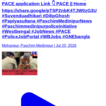
PACE application Link 👇 PACE || Home
https://share.google/pTSP2nbK4TJW0zG3U
#Suvenduadhikari #DilipGhosh
#Papiyasultana #PaschimMedinipurNews
#Paschimmedinipurpoliceinitiative
#Westbengal #JobNews #PACE
#PoliceJobPortal #WBJobs #GNEbangla
Mohanpur, Paschim Medinipur | Jul 20, 2026