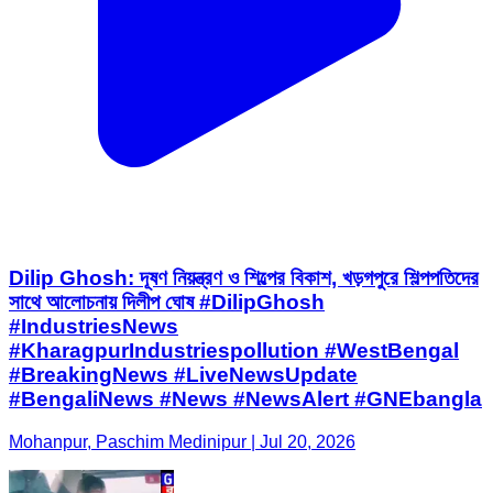
Dilip Ghosh: দূষণ নিয়ন্ত্রণ ও শিল্পের বিকাশ, খড়গপুরে শিল্পপতিদের
সাথে আলোচনায় দিলীপ ঘোষ #DilipGhosh
#IndustriesNews
#KharagpurIndustriespollution #WestBengal
#BreakingNews #LiveNewsUpdate
#BengaliNews #News #NewsAlert #GNEbangla
Mohanpur, Paschim Medinipur | Jul 20, 2026