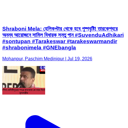
Shraboni Mela: হেলিকপ্টার থেকে হবে পুষ্পবৃষ্টি! তারকেশ্বরে
অনন্য আয়োজনে সামিল বিধায়ক সন্তু পান #SuvenduAdhikari
#sontupan #Tarakeswar #tarakeswarmandir
#shrabonimela #GNEbangla
Mohanpur, Paschim Medinipur | Jul 19, 2026