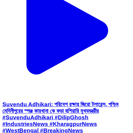
Suvendu Adhikari: পরিবেশ রক্ষায় জিরো টলারেন্স, পশ্চিম
মেদিনীপুরের স্পঞ্জ কারখানা কে কড়া হুশিয়ারি মুখ্যমন্ত্রীর
#SuvenduAdhikari #DilipGhosh
#IndustriesNews #KharagpurNews
#WestBengal #BreakingNews