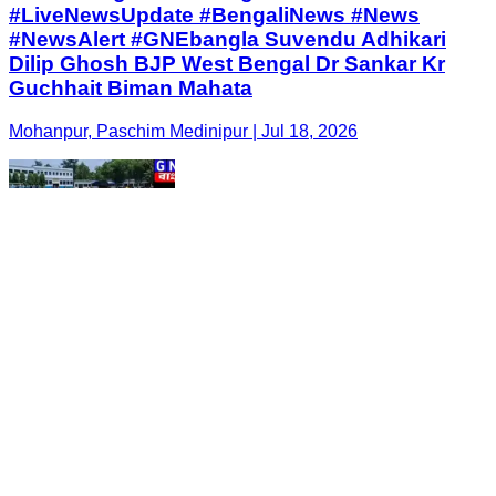
#LiveNewsUpdate #BengaliNews #News
#NewsAlert #GNEbangla Suvendu Adhikari
Dilip Ghosh BJP West Bengal Dr Sankar Kr
Guchhait Biman Mahata
Mohanpur, Paschim Medinipur | Jul 18, 2026