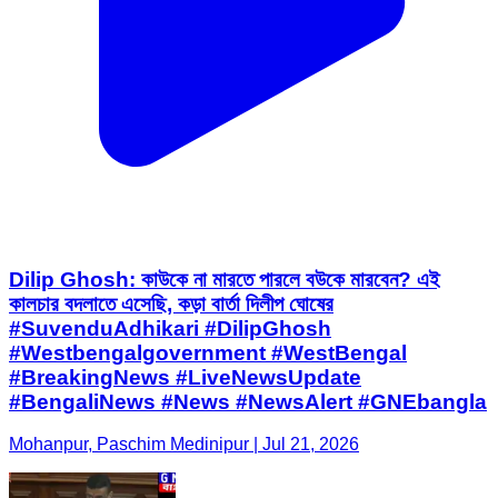
Dilip Ghosh: কাউকে না মারতে পারলে বউকে মারবেন? এই
কালচার বদলাতে এসেছি, কড়া বার্তা দিলীপ ঘোষের
#SuvenduAdhikari #DilipGhosh
#Westbengalgovernment #WestBengal
#BreakingNews #LiveNewsUpdate
#BengaliNews #News #NewsAlert #GNEbangla
Mohanpur, Paschim Medinipur | Jul 21, 2026