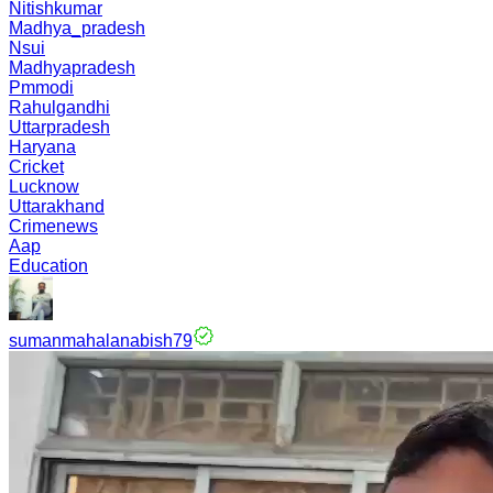
Nitishkumar
Madhya_pradesh
Nsui
Madhyapradesh
Pmmodi
Rahulgandhi
Uttarpradesh
Haryana
Cricket
Lucknow
Uttarakhand
Crimenews
Aap
Education
sumanmahalanabish79