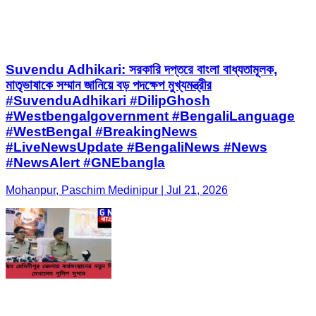
Suvendu Adhikari: সরকারি দপ্তরে বাংলা বাধ্যতামূলক,
মাতৃভাষাকে সম্মান জানিয়ে বড় পদক্ষেপ মুখ্যমন্ত্রীর
#SuvenduAdhikari #DilipGhosh
#Westbengalgovernment #BengaliLanguage
#WestBengal #BreakingNews
#LiveNewsUpdate #BengaliNews #News
#NewsAlert #GNEbangla
Mohanpur, Paschim Medinipur | Jul 21, 2026