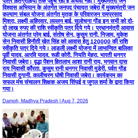
पात्र हितग्राहियों तक पहुंच रहा है अथवा नहीं। मुख्यमंत्री जन
विश्वास अभियान के अंतर्गत जनपद पंचायत जबेरा में मुख्यमंत्री जन
कल्याण संबल योजना अंतर्गत मृतक के परिवारजन रामप्रसाद
मिश्रा, लक्ष्मी अहिरवार, लल्लन बाई, सुलोचना गोंड इन सभी को दो-
दो लाख रुपए की राशि स्वीकृति पत्र दिये गये। प्रधानमंत्री आवास
योजना अंतर्गत प्रेम बाई, संतोष सेन, कुसुम रानी, निजाम, मुकेश
सेन निवासी हिनौती खेत सिंह को आवास हेतु 120000 की राशि
स्वीकृति पत्र दिये गये। लाडली लक्ष्मी योजना में लाभान्वित बालिका
पूर्वी यादव, आरवि यादव, रूही कोरी, नियति मेहरा, भारती धनगर
निवासी जबेरा। वृद्धा पेंशन हितलाभ आशा रानी राय, भगवान दास
राय निवासी कौंरता, कुसुम रानी धनगर निवासी मुडेरी, पर्वत गोंड
निवासी दुगानी, कालीचरण घोषी निवासी जबेरा। कार्यक्रम का
सफल मंच संचालन शिक्षक अजय सिंघई व जुगल शर्मा के द्वारा किया
गया।
Damoh, Madhya Pradesh | Aug 7, 2026