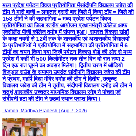
मध्य प्रदेश पर्यटन क्विज प्रतियोगिता मेंसांदीपनि विद्यालय जबेरा की
टीम ने मारी बाजी = लगातार दूसरी बार जिले में किया टॉप = जिले की
158 टीमों ने की सहभागिता = मध्य प्रदेश पर्यटन क्विज
प्रतियोगिता का जिला स्तरीय आयोजन प्रधानमंत्री कॉलेज आफ
एक्सीलेंस पीजी कॉलेज दमोह में संपन्न हुआ। समस्त विकास खंडों
के कक्षा नवमी से 12वीं तक के शासकीय एवं अशासकीय विद्यालयों
के प्रतिभागियों ने प्रतियोगिता में सहभागिता की प्रतियोगिता में 6
टीमों का चयन किया गया जिन्हें पर्यटन विकास बोर्ड की ओर से मध्य
प्रदेश में कहीं भी 500 किलोमीटर तक तीन दिन दो रात तथा 2
दिन एक रात घूमने का अवसर मिलेगा। द्वितीय चरण में ऑडियो
विजुअल राउंड के समापन उपरांत सांदीपनि विद्यालय जबेरा की टीम
ने प्रथम, महर्षि विद्या मंदिर दमोह की टीम ने द्वितीय ,उत्कृष्ट
विद्यालय जबेरा की टीम ने तृतीय, संदीपनी विद्यालय दमोह की टीम ने
चतुर्थ,शासकीय उच्चतर माध्यमिक विद्यालय रनेह ने पांचवा एवं
संदीपनी हटा की टीम ने छठवां स्थान प्राप्त किया।
Damoh, Madhya Pradesh | Aug 7, 2026