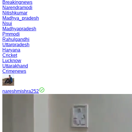
Breakingnews
Narendramodi
Nitishkumar
Madhya_pradesh
Nsui
Madhyapradesh
Pmmodi
Rahulgandhi
Uttarpradesh
Haryana
Cricket
Lucknow
Uttarakhand
Crimenews
nareshmishra252