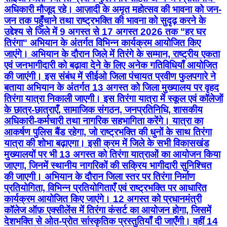
अधिकारी मौजूद रहे। आज़ादी के अमृत महोत्सव की भावना को जन-
जन तक पहुँचाने तथा राष्ट्रभक्ति की भावना को सुदृढ़ करने के
उद्देश्य से जिले में 9 अगस्त से 17 अगस्त 2026 तक "हर घर
तिरंगा" अभियान के अंतर्गत विभिन्न कार्यक्रम आयोजित किए
जाएंगे। अभियान के दौरान जिले में तिरंगे के सम्मान, राष्ट्रीय एकता
एवं जनभागीदारी को बढ़ावा देने के लिए अनेक गतिविधियाँ आयोजित
की जाएंगी। इस संबंध में सीईओ जिला पंचायत प्रवीण फुलपगारे ने
बताया अभियान के अंतर्गत 13 अगस्त को जिला मुख्यालय पर वृहद
तिरंगा यात्रा निकाली जाएगी। इस तिरंगा यात्रा में स्कूल एवं कॉलेजों
के छात्र-छात्राएँ, सामाजिक संगठन, जनप्रतिनिधि, शासकीय
अधिकारी-कर्मचारी तथा नागरिक सहभागिता करेंगे। यात्रा का
आकर्षण पुलिस बैंड रहेगा, जो राष्ट्रभक्ति की धुनों के साथ तिरंगा
यात्रा की शोभा बढ़ाएगा। इसी क्रम में जिले के सभी विकासखंड
मुख्यालयों पर भी 13 अगस्त को तिरंगा यात्राओं का आयोजन किया
जाएगा, जिनमें स्थानीय नागरिकों की सक्रिय भागीदारी सुनिश्चित
की जाएगी। अभियान के दौरान जिला स्तर पर तिरंगा निर्माण
प्रतियोगिता, विभिन्न प्रतियोगिताएँ एवं राष्ट्रभक्ति पर आधारित
कार्यक्रम आयोजित किए जाएंगे। 12 अगस्त को प्रधानमंत्री
कॉलेज ऑफ़ एक्सीलेंस में तिरंगा कंसर्ट का आयोजन होगा, जिसमें
देशभक्ति से ओत-प्रोत सांस्कृतिक प्रस्तुतियाँ दी जाएँगी। वहीं 14