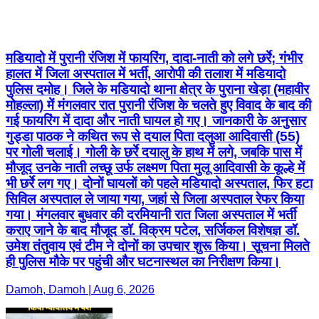
मडियादो में पुरानी रंजिश में फायरिंग, दादा-नाती को लगे छर्रे; गंभीर
हालत में जिला अस्पताल में भर्ती, आरोपी की तलाश में मडियादो
पुलिस दमोह। जिले के मडियादो थाना क्षेत्र के पुराना खेड़ा (महावीर
मोहल्ला) में मंगलवार रात पुरानी रंजिश के चलते हुए विवाद के बाद की
गई फायरिंग में दादा और नाती घायल हो गए। जानकारी के अनुसार
गुड्डा पाठक ने कथित रूप से दयाल पिता दलुआ आदिवासी (55)
पर गोली चलाई। गोली के छर्रे दयालु के हाथ में लगे, जबकि पास में
मौजूद उनके नाती लच्छू उर्फ लक्ष्मण पिता मुलू आदिवासी के कूल्हे में
भी छर्रे लग गए। दोनों घायलों को पहले मडियादो अस्पताल, फिर हटा
सिविल अस्पताल ले जाया गया, जहां से जिला अस्पताल रेफर किया
गया। मंगलवार बुधवार की दरमियानी रात जिला अस्पताल में भर्ती
कराए जाने के बाद मौजूद डॉ. विक्रम पटेल, सर्जिकल विशेषज्ञ डॉ.
उमेश तंतुवाय एवं टीम ने दोनों का उपचार शुरू किया। सूचना मिलते
ही पुलिस मौके पर पहुंची और घटनास्थल का निरीक्षण किया।
Damoh, Damoh | Aug 6, 2026