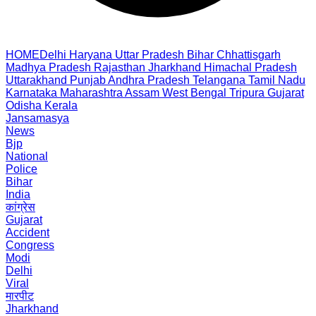
HOME
Delhi
Haryana
Uttar Pradesh
Bihar
Chhattisgarh
Madhya Pradesh
Rajasthan
Jharkhand
Himachal Pradesh
Uttarakhand
Punjab
Andhra Pradesh
Telangana
Tamil Nadu
Karnataka
Maharashtra
Assam
West Bengal
Tripura
Gujarat
Odisha
Kerala
Jansamasya
News
Bjp
National
Police
Bihar
India
कांग्रेस
Gujarat
Accident
Congress
Modi
Delhi
Viral
मारपीट
Jharkhand