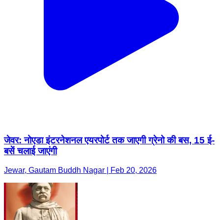
जेवर: नोएडा इंटरनेशनल एयरपोर्ट तक जाएगी ग्रेनो की बस, 15 ई-
बसें चलाई जाएंगी
Jewar, Gautam Buddh Nagar | Feb 20, 2026