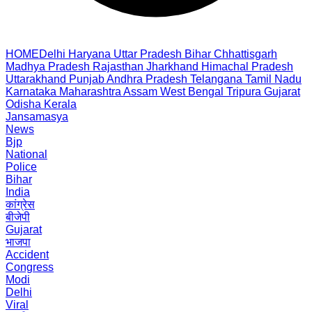
HOME
Delhi
Haryana
Uttar Pradesh
Bihar
Chhattisgarh
Madhya Pradesh
Rajasthan
Jharkhand
Himachal Pradesh
Uttarakhand
Punjab
Andhra Pradesh
Telangana
Tamil Nadu
Karnataka
Maharashtra
Assam
West Bengal
Tripura
Gujarat
Odisha
Kerala
Jansamasya
News
Bjp
National
Police
Bihar
India
कांग्रेस
बीजेपी
Gujarat
भाजपा
Accident
Congress
Modi
Delhi
Viral