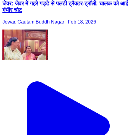
जेवर: जेवर में गहरे गड्ढे से पलटी ट्रैक्टर-ट्रॉली, चालक को आई
गंभीर चोट
Jewar, Gautam Buddh Nagar | Feb 18, 2026