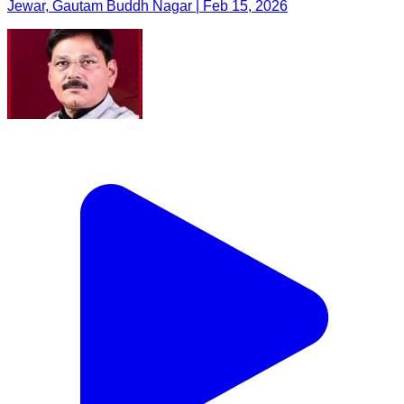
Jewar, Gautam Buddh Nagar | Feb 15, 2026