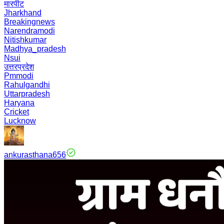
मारपीट
Jharkhand
Breakingnews
Narendramodi
Nitishkumar
Madhya_pradesh
Nsui
उत्तरप्रदेश
Pmmodi
Rahulgandhi
Uttarpradesh
Haryana
Cricket
Lucknow
ankurasthana656