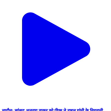
नादौन: सांसद अनुराग ठाकुर को पीएम ने राहुल गांधी के निगरानी