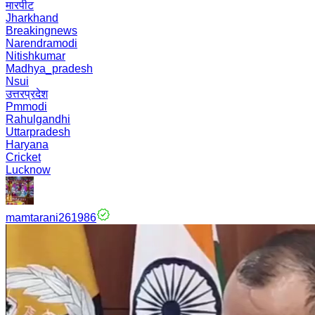
मारपीट
Jharkhand
Breakingnews
Narendramodi
Nitishkumar
Madhya_pradesh
Nsui
उत्तरप्रदेश
Pmmodi
Rahulgandhi
Uttarpradesh
Haryana
Cricket
Lucknow
mamtarani261986