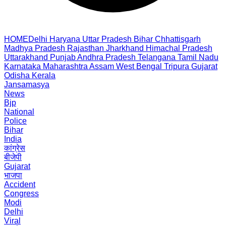
HOME
Delhi
Haryana
Uttar Pradesh
Bihar
Chhattisgarh
Madhya Pradesh
Rajasthan
Jharkhand
Himachal Pradesh
Uttarakhand
Punjab
Andhra Pradesh
Telangana
Tamil Nadu
Karnataka
Maharashtra
Assam
West Bengal
Tripura
Gujarat
Odisha
Kerala
Jansamasya
News
Bjp
National
Police
Bihar
India
कांग्रेस
बीजेपी
Gujarat
भाजपा
Accident
Congress
Modi
Delhi
Viral