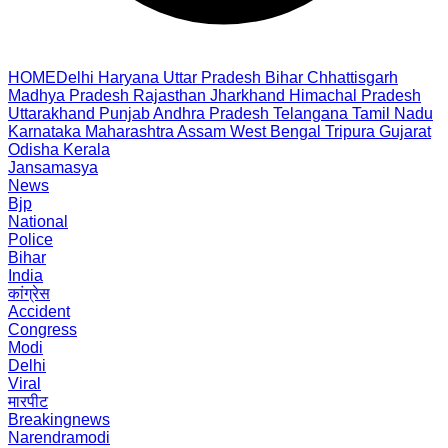
HOME
Delhi
Haryana
Uttar Pradesh
Bihar
Chhattisgarh
Madhya Pradesh
Rajasthan
Jharkhand
Himachal Pradesh
Uttarakhand
Punjab
Andhra Pradesh
Telangana
Tamil Nadu
Karnataka
Maharashtra
Assam
West Bengal
Tripura
Gujarat
Odisha
Kerala
Jansamasya
News
Bjp
National
Police
Bihar
India
कांग्रेस
Accident
Congress
Modi
Delhi
Viral
मारपीट
Breakingnews
Narendramodi