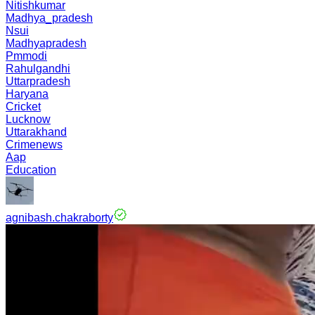
Nitishkumar
Madhya_pradesh
Nsui
Madhyapradesh
Pmmodi
Rahulgandhi
Uttarpradesh
Haryana
Cricket
Lucknow
Uttarakhand
Crimenews
Aap
Education
agnibash.chakraborty