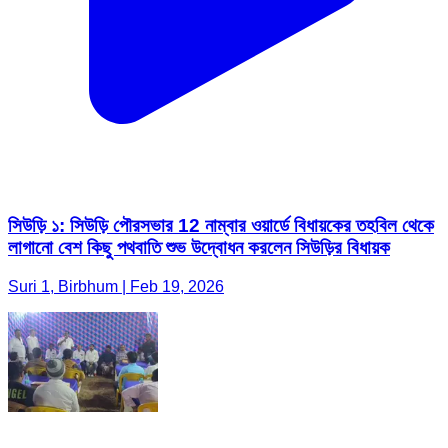
সিউড়ি ১: সিউড়ি পৌরসভার 12 নাম্বার ওয়ার্ডে বিধায়কের তহবিল থেকে
লাগানো বেশ কিছু পথবাতি শুভ উদ্বোধন করলেন সিউড়ির বিধায়ক
Suri 1, Birbhum | Feb 19, 2026