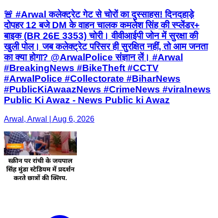
🚨 #Arwal कलेक्ट्रेट गेट से चोरों का दुस्साहस! दिनदहाड़े
दोपहर 12 बजे DM के वाहन चालक कमलेश सिंह की स्प्लेंडर+
बाइक (BR 26E 3353) चोरी। वीवीआईपी जोन में सुरक्षा की
खुली पोल। जब कलेक्ट्रेट परिसर ही सुरक्षित नहीं, तो आम जनता
का क्या होगा? @ArwalPolice संज्ञान लें। #Arwal
#BreakingNews #BikeTheft #CCTV
#ArwalPolice #Collectorate #BiharNews
#PublicKiAwaazNews #CrimeNews #viralnews
Public Ki Awaz - News Public ki Awaz
Arwal, Arwal | Aug 6, 2026