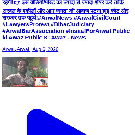
ki Awaz Public Ki Awaz - News
Arwal, Arwal | Aug 6, 2026