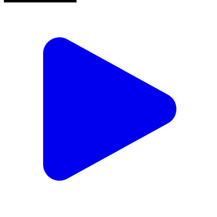
अरवल कोर्ट में वकीलों का फूटा गुस्सा! काला बिल्ला बांधकर किया
जोरदार विरोध प्रदर्शन ⚖️🔥 अरवल को नया जिला सिविल कोर्ट
मिले 2 साल बीत चुके हैं, लेकिन आज भी अरवल के लोग और
अधिवक्ता 'इंसाफ के आधे सफर' पर हैं। सेशन कोर्ट, पॉक्सो
(POCSO) कोर्ट और जुवेनाइल कोर्ट (Juvenile Court) आज