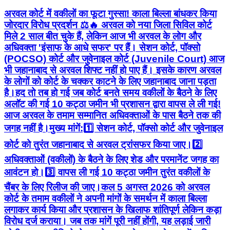
भी जहानाबाद से अरवल शिफ्ट नहीं हो पाए हैं। इसके कारण अरवल
के लोगों को कोर्ट के चक्कर काटने के लिए जहानाबाद जाना पड़ता
है।हद तो तब हो गई जब कोर्ट बनते समय वकीलों के बैठने के लिए
अलॉट की गई 10 कट्ठा जमीन भी प्रशासन द्वारा वापस ले ली गई!
आज अरवल के तमाम सम्मानित अधिवक्ताओं के पास बैठने तक की
जगह नहीं है।मुख्य मांगें:1️⃣ सेशन कोर्ट, पॉक्सो कोर्ट और जुवेनाइल
कोर्ट को तुरंत जहानाबाद से अरवल ट्रांसफर किया जाए।2️⃣
अधिवक्ताओं (वकीलों) के बैठने के लिए शेड और परमानेंट जगह का
आवंटन हो।3️⃣ वापस ली गई 10 कट्ठा जमीन तुरंत वकीलों के
चैंबर के लिए रिलीज की जाए।कल 5 अगस्त 2026 को अरवल
कोर्ट के तमाम वकीलों ने अपनी मांगों के समर्थन में काला बिल्ला
लगाकर कार्य किया और प्रशासन के खिलाफ शांतिपूर्ण लेकिन कड़ा
विरोध दर्ज कराया। जब तक मांगें पूरी नहीं होंगी, यह लड़ाई जारी
रहेगी!👉 इस वीडियो/पोस्ट को ज्यादा से ज्यादा शेयर करें ताकि
अरवल के वकीलों और आम जनता की आवाज पटना हाई कोर्ट और
सरकार तक पहुंचे!#ArwalNews #ArwalCivilCourt
#LawyersProtest #BiharJudiciary
#ArwalBarAssociation #InsaafForArwal Public