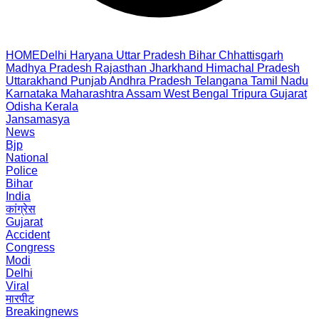
HOME
Delhi
Haryana
Uttar Pradesh
Bihar
Chhattisgarh
Madhya Pradesh
Rajasthan
Jharkhand
Himachal Pradesh
Uttarakhand
Punjab
Andhra Pradesh
Telangana
Tamil Nadu
Karnataka
Maharashtra
Assam
West Bengal
Tripura
Gujarat
Odisha
Kerala
Jansamasya
News
Bjp
National
Police
Bihar
India
कांग्रेस
Gujarat
Accident
Congress
Modi
Delhi
Viral
मारपीट
Breakingnews