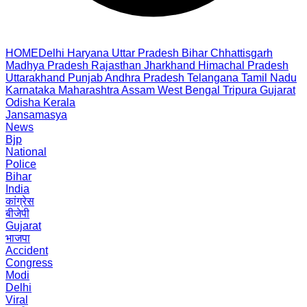
HOME
Delhi
Haryana
Uttar Pradesh
Bihar
Chhattisgarh
Madhya Pradesh
Rajasthan
Jharkhand
Himachal Pradesh
Uttarakhand
Punjab
Andhra Pradesh
Telangana
Tamil Nadu
Karnataka
Maharashtra
Assam
West Bengal
Tripura
Gujarat
Odisha
Kerala
Jansamasya
News
Bjp
National
Police
Bihar
India
कांग्रेस
बीजेपी
Gujarat
भाजपा
Accident
Congress
Modi
Delhi
Viral