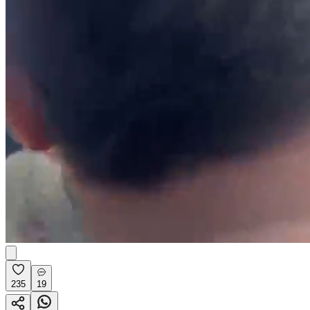
235
19