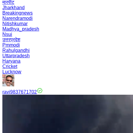
मारपीट
Jharkhand
Breakingnews
Narendramodi
Nitishkumar
Madhya_pradesh
Nsui
उत्तरप्रदेश
Pmmodi
Rahulgandhi
Uttarpradesh
Haryana
Cricket
Lucknow
ravi9837671702