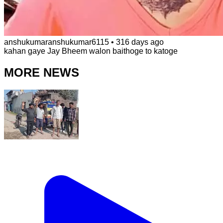
anshukumaranshukumar6115
•
316 days ago
kahan gaye Jay Bheem walon baithoge to katoge
MORE NEWS