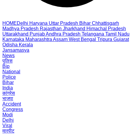
HOME
Delhi
Haryana
Uttar Pradesh
Bihar
Chhattisgarh
Madhya Pradesh
Rajasthan
Jharkhand
Himachal Pradesh
Uttarakhand
Punjab
Andhra Pradesh
Telangana
Tamil Nadu
Karnataka
Maharashtra
Assam
West Bengal
Tripura
Gujarat
Odisha
Kerala
Jansamasya
News
पुलिस
Bjp
National
Police
Bihar
India
कांग्रेस
भाजपा
Accident
Congress
Modi
Delhi
Viral
मारपीट