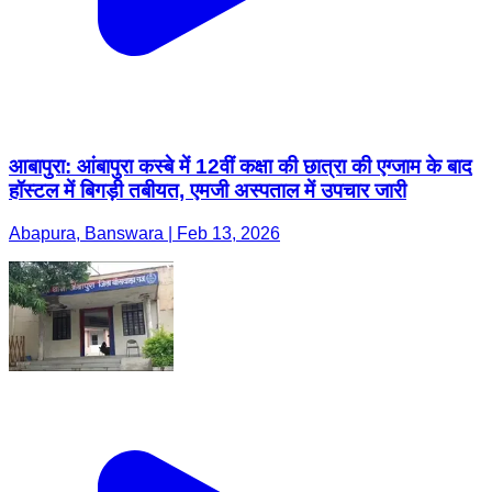
आबापुरा: आंबापुरा कस्बे में 12वीं कक्षा की छात्रा की एग्जाम के बाद
हॉस्टल में बिगड़ी तबीयत, एमजी अस्पताल में उपचार जारी
Abapura, Banswara | Feb 13, 2026