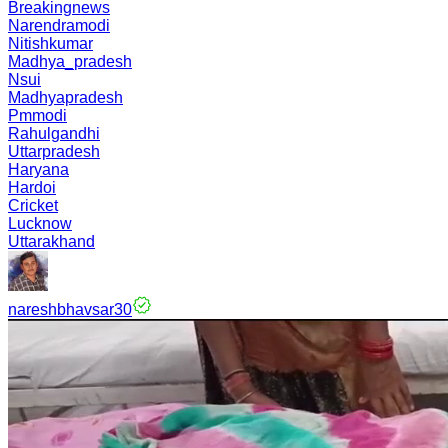
Breakingnews
Narendramodi
Nitishkumar
Madhya_pradesh
Nsui
Madhyapradesh
Pmmodi
Rahulgandhi
Uttarpradesh
Haryana
Hardoi
Cricket
Lucknow
Uttarakhand
nareshbhavsar30