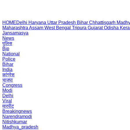
HOME
Delhi
Haryana
Uttar Pradesh
Bihar
Chhattisgarh
Madhy
Maharashtra
Assam
West Bengal
Tripura
Gujarat
Odisha
Kera
Jansamasya
News
पुलिस
Bjp
National
Police
Bihar
India
कांग्रेस
भाजपा
Congress
Modi
Delhi
Viral
मारपीट
Breakingnews
Narendramodi
Nitishkumar
Madhya_pradesh