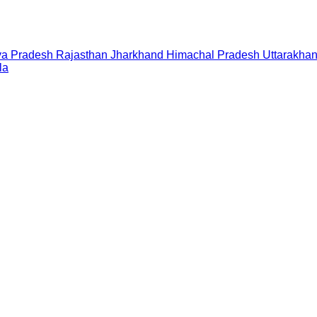
a Pradesh
Rajasthan
Jharkhand
Himachal Pradesh
Uttarakha
la