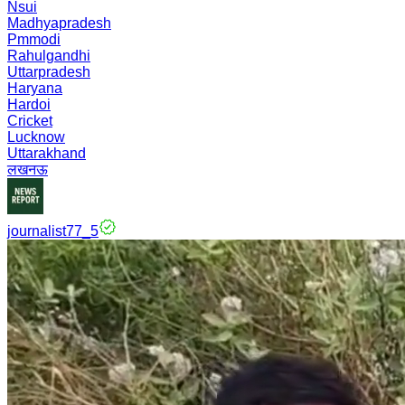
Nsui
Madhyapradesh
Pmmodi
Rahulgandhi
Uttarpradesh
Haryana
Hardoi
Cricket
Lucknow
Uttarakhand
लखनऊ
journalist77_5