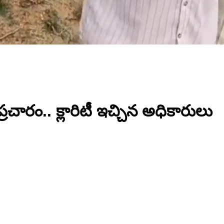
చారం.. క్లారిటీ ఇచ్చిన అధికారులు