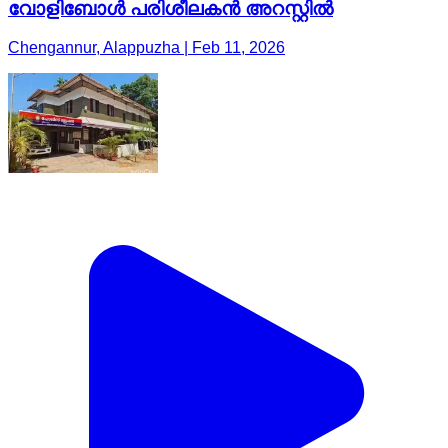
വോളിബോൾ പരിശീലകൻ അറസ്റ്റിൽ
Chengannur, Alappuzha | Feb 11, 2026