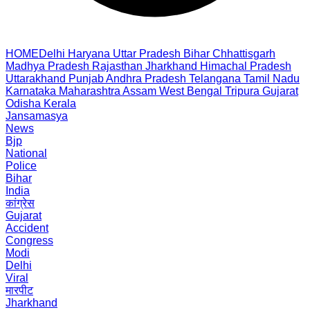
HOME
Delhi
Haryana
Uttar Pradesh
Bihar
Chhattisgarh
Madhya Pradesh
Rajasthan
Jharkhand
Himachal Pradesh
Uttarakhand
Punjab
Andhra Pradesh
Telangana
Tamil Nadu
Karnataka
Maharashtra
Assam
West Bengal
Tripura
Gujarat
Odisha
Kerala
Jansamasya
News
Bjp
National
Police
Bihar
India
कांग्रेस
Gujarat
Accident
Congress
Modi
Delhi
Viral
मारपीट
Jharkhand