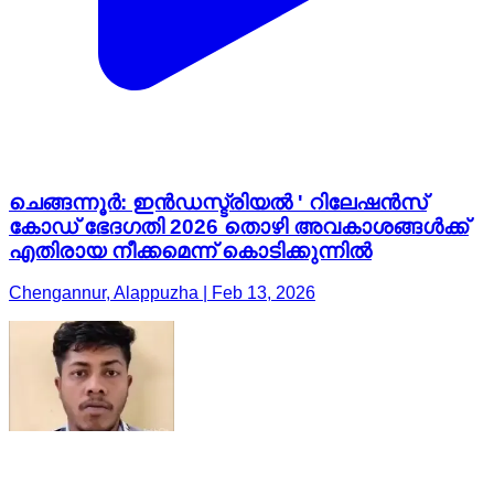
ചെങ്ങന്നൂർ: ഇൻഡസ്ട്രിയൽ ' റിലേഷൻസ്
കോഡ് ഭേദഗതി 2026 തൊഴി അവകാശങ്ങൾക്ക്
എതിരായ നീക്കമെന്ന് കൊടിക്കുന്നിൽ
Chengannur, Alappuzha | Feb 13, 2026