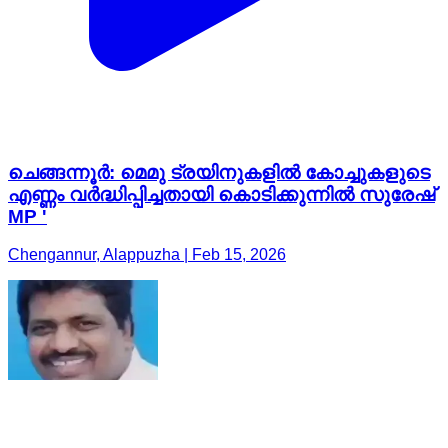
ചെങ്ങന്നൂർ: മെമു ട്രയിനുകളിൽ കോച്ചുകളുടെ
എണ്ണം വർദ്ധിപ്പിച്ചതായി കൊടിക്കുന്നിൽ സുരേഷ്
MP '
Chengannur, Alappuzha | Feb 15, 2026