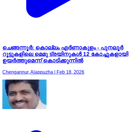
ചെങ്ങന്നൂർ: കൊല്ലം എർണാകുളം - പുനലൂർ
റൂട്ടുകളിലെ മെമു ട്രയിനുകൾ 12 കോച്ചുകളായി
ഉയർത്തുമെന്ന് കൊടിക്കുന്നിൽ
Chengannur, Alappuzha | Feb 18, 2026