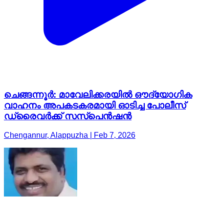
ചെങ്ങന്നൂർ: മാവേലിക്കരയിൽ ഔദ്യോഗിക
വാഹനം അപകടകരമായി ഓടിച്ച പോലീസ്
ഡ്രൈവർക്ക് സസ്പെൻഷൻ
Chengannur, Alappuzha | Feb 7, 2026