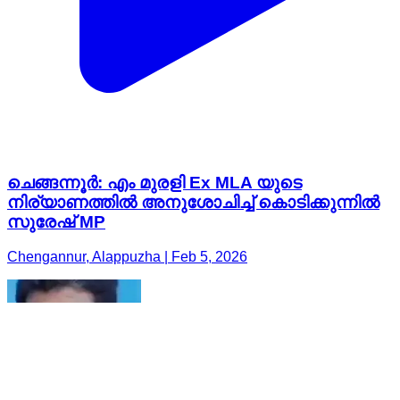
ചെങ്ങന്നൂർ: എം മുരളി Ex MLA യുടെ
നിര്യാണത്തിൽ അനുശോചിച്ച് കൊടിക്കുന്നിൽ
സുരേഷ് MP
Chengannur, Alappuzha | Feb 5, 2026