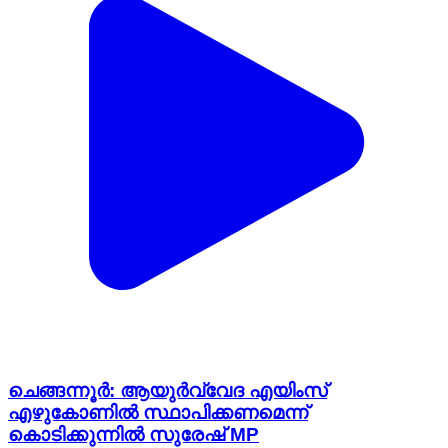
ചെങ്ങന്നൂർ: ആയുർവ്വേദ എയിംസ്
എഴുകോണിൽ സ്ഥാപിക്കണമെന്ന്
കൊടിക്കുന്നിൽ സുരേഷ് MP