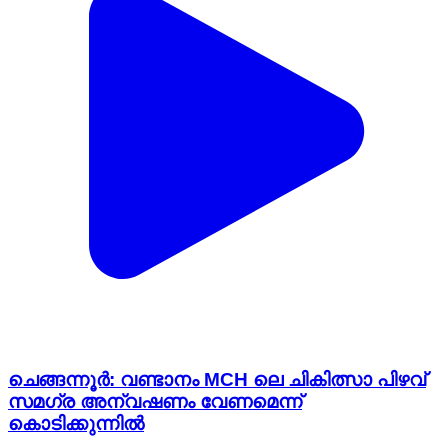
ചെങ്ങന്നൂർ: വണ്ടാനം MCH ലെ ചികിത്സാ പിഴവ്
സമഗ്ര അന്വഷണം വേണമെന്ന്
കൊടിക്കുന്നിൽ