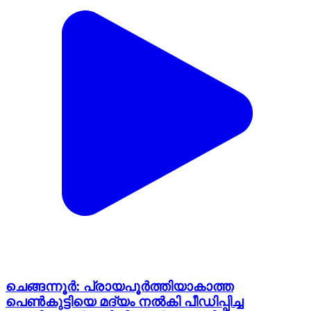
ചെങ്ങന്നൂർ: പ്രായപൂർത്തിയാകാത്ത
പെൺകുട്ടിയെ മദ്യം നൽകി പീഡിപ്പിച്ച