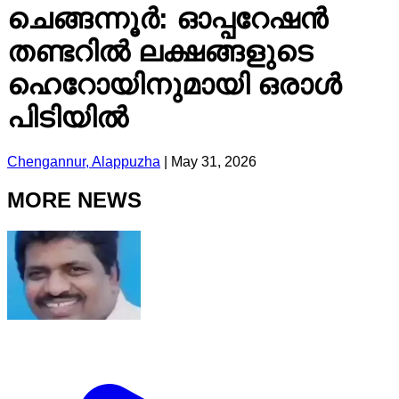
ചെങ്ങന്നൂർ: ഓപ്പറേഷൻ
തണ്ടറിൽ ലക്ഷങ്ങളുടെ
ഹെറോയിനുമായി ഒരാൾ
പിടിയിൽ
Chengannur, Alappuzha
|
May 31, 2026
MORE NEWS