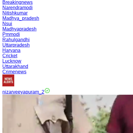
Breakingnews
Narendramodi
Nitishkumar
Madhya_pradesh
Nsui
Madhyapradesh
Pmmodi
Rahulgandhi
Uttarpradesh
Haryana
Cricket
Lucknow
Uttarakhand
Crimenews
nizarveeyapuram_2